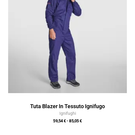
59,54 €
a
85,05 €
Tuta Blazer In Tessuto Ignifugo
Ignifughi
59,54
€
-
85,05
€