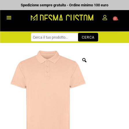
Vai
Spedizione sempre gratuita - Ordine minimo 100 euro
al
0
Carrell
contenuto
PROMOZIONALE
CERCA
WORKWEAR
COME ORDINARE
PREVENTIVI
CHI SIAMO
BLOG
CONTATTI