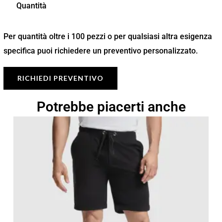
Quantità
Per quantità oltre i 100 pezzi o per qualsiasi altra esigenza
specifica puoi richiedere un preventivo personalizzato.
RICHIEDI PREVENTIVO
Potrebbe piacerti anche
Fascia
di
prezzo:
da
10,15 €
a
14,50 €