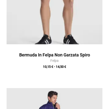
Bermuda In Felpa Non Garzata Spiro
Felpa
10,15
€
-
14,50
€
Fascia
di
prezzo:
da