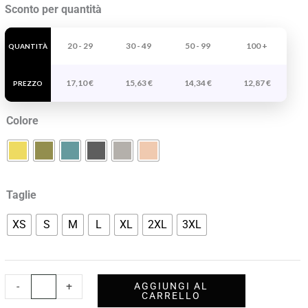
Polo
Sconto per quantità
Cobain
quantità
20 - 29
30 - 49
50 - 99
100 +
QUANTITÀ
17,10
€
15,63
€
14,34
€
12,87
€
PREZZO
Colore
Taglie
XS
S
M
L
XL
2XL
3XL
-
+
AGGIUNGI AL
CARRELLO