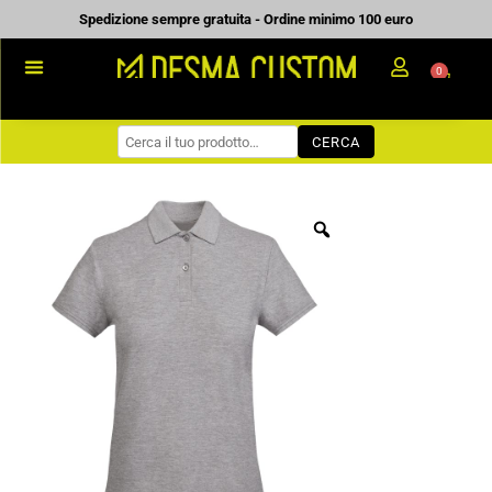
Vai
Spedizione sempre gratuita - Ordine minimo 100 euro
al
0
Carrell
contenuto
PROMOZIONALE
CERCA
WORKWEAR
COME ORDINARE
PREVENTIVI
CHI SIAMO
BLOG
CONTATTI