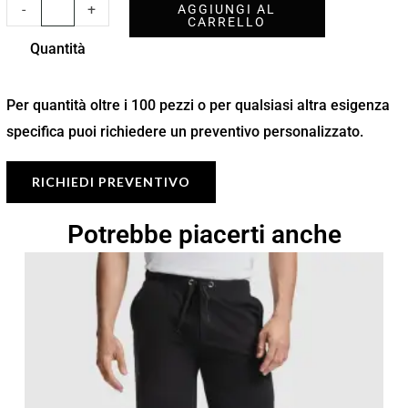
-
+
AGGIUNGI AL
CARRELLO
Quantità
Per quantità oltre i 100 pezzi o per qualsiasi altra esigenza
specifica puoi richiedere un preventivo personalizzato.
RICHIEDI PREVENTIVO
Potrebbe piacerti anche
Fascia
di
prezzo:
da
10,15 €
a
14,50 €