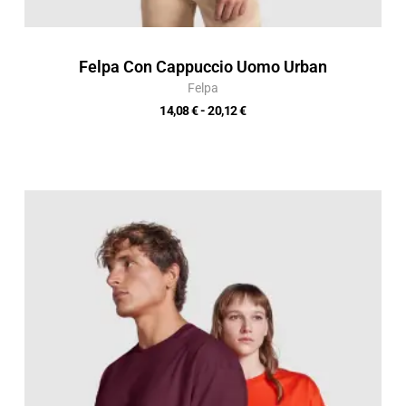
Felpa Con Cappuccio Uomo Urban
Felpa
14,08
€
-
20,12
€
Fascia
di
prezzo:
da
9,12 €
a
13,03 €