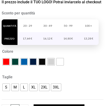
Il prezzo include il TUO LOGO! Potrai inviarcelo al checkout
Polo
Sconto per quantità
Prince
Woman
20 - 29
30 - 49
50 - 99
100 +
QUANTITÀ
quantità
17,64
€
16,12
€
14,80
€
13,28
€
PREZZO
Colore
Taglie
S
M
L
XL
2XL
3XL