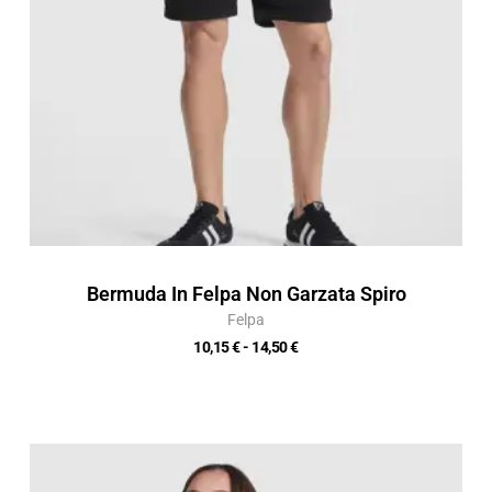
Bermuda In Felpa Non Garzata Spiro
Felpa
10,15
€
-
14,50
€
Fascia
di