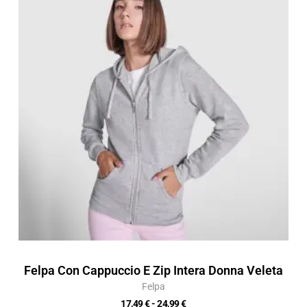
prezzo:
da
17,49 €
a
24,99 €
Felpa Con Cappuccio E Zip Intera Donna Veleta
Felpa
17,49
€
-
24,99
€