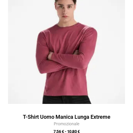
prezzo:
da
7,56 €
a
10,80 €
T-Shirt Uomo Manica Lunga Extreme
Promozionale
7,56
€
-
10,80
€