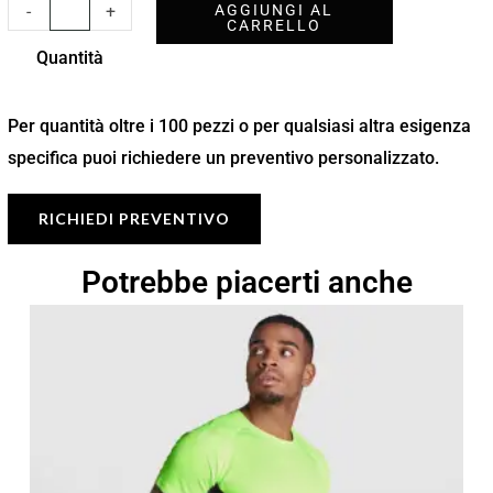
-
+
AGGIUNGI AL
CARRELLO
Quantità
Per quantità oltre i 100 pezzi o per qualsiasi altra esigenza
specifica puoi richiedere un preventivo personalizzato.
RICHIEDI PREVENTIVO
Potrebbe piacerti anche
Fascia
di
prezzo:
da
6,73 €
a
9,61 €