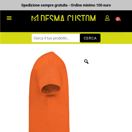
Vai
Spedizione sempre gratuita - Ordine minimo 100 euro
al
0
Carrell
contenuto
PROMOZIONALE
CERCA
WORKWEAR
COME ORDINARE
PREVENTIVI
CHI SIAMO
BLOG
CONTATTI