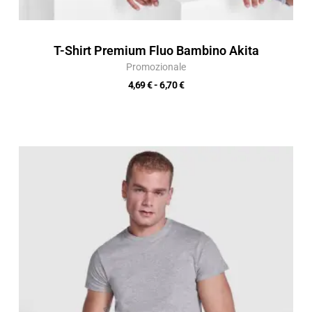
T-Shirt Premium Fluo Bambino Akita
Promozionale
4,69
€
-
6,70
€
Fascia
di
prezzo:
da
4,24 €
a
6,05 €