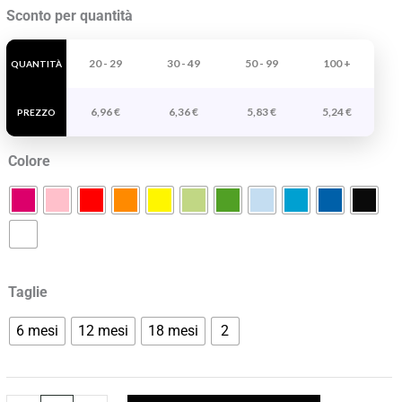
T-
Sconto per quantità
shirt
Baby
20 - 29
30 - 49
50 - 99
100 +
QUANTITÀ
quantità
6,96
€
6,36
€
5,83
€
5,24
€
PREZZO
Colore
Taglie
6 mesi
12 mesi
18 mesi
2