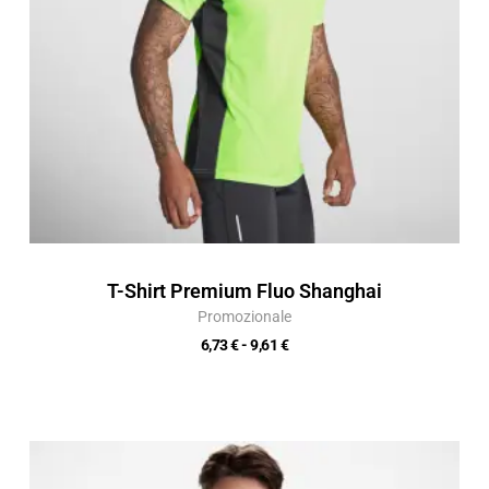
T-Shirt Premium Fluo Shanghai
Promozionale
6,73
€
-
9,61
€
Fascia
di