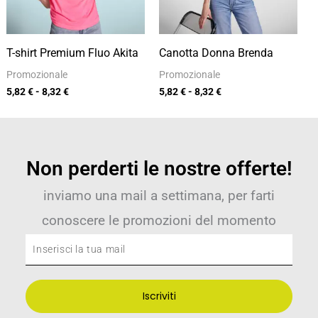
T-shirt Premium Fluo Akita
Canotta Donna Brenda
Promozionale
Promozionale
5,82
€
-
8,32
€
5,82
€
-
8,32
€
Non perderti le nostre offerte!
inviamo una mail a settimana, per farti
conoscere le promozioni del momento
Inserisci
la
tua
Iscriviti
mail