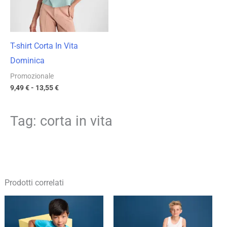
T-shirt Corta In Vita
Dominica
Promozionale
9,49
€
-
13,55
€
Tag: corta in vita
Prodotti correlati
Fascia
Fascia
di
di
prezzo:
prezzo:
da
da