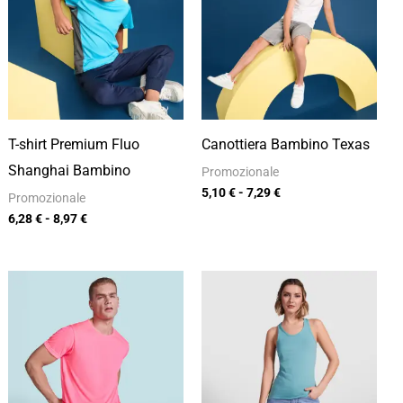
6,28 €
5,10 €
a
a
8,97 €
7,29 €
T-shirt Premium Fluo
Canottiera Bambino Texas
Shanghai Bambino
Promozionale
5,10
€
-
7,29
€
Promozionale
6,28
€
-
8,97
€
Fascia
Fascia
di
di
prezzo:
prezzo:
da
da
5,82 €
5,82 €
a
a
8,32 €
8,32 €