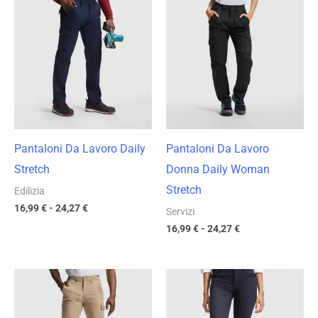
di
di
prezzo:
prezzo:
da
da
16,99 €
16,99 €
a
a
24,27 €
24,27 €
Pantaloni Da Lavoro Daily
Pantaloni Da Lavoro
Stretch
Donna Daily Woman
Stretch
Edilizia
16,99
€
-
24,27
€
Servizi
16,99
€
-
24,27
€
Fascia
Fascia
di
di
prezzo:
prezzo:
da
da