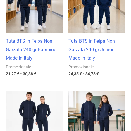
a
a
30,38 €
34,78 €
Tuta BTS in Felpa Non
Tuta BTS in Felpa Non
Garzata 240 gr Bambino
Garzata 240 gr Junior
Made In Italy
Made In Italy
Promozionale
Promozionale
21,27
€
-
30,38
€
24,35
€
-
34,78
€
Fascia
Fascia
di
di
prezzo:
prezzo:
da
da
19,88 €
15,89 €
a
a
28,40 €
22,70 €