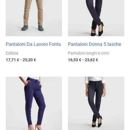
17,71 €
16,53 €
a
a
25,30 €
23,62 €
Pantaloni Da Lavoro Fonta
Pantaloni Donna 5 tasche
Edilizia
Pantaloni lunghi e corti
17,71
€
-
25,30
€
16,53
€
-
23,62
€
Fascia
Fascia
di
di
prezzo:
prezzo:
da
da
19,33 €
17,71 €
a
a
27,61 €
25,30 €