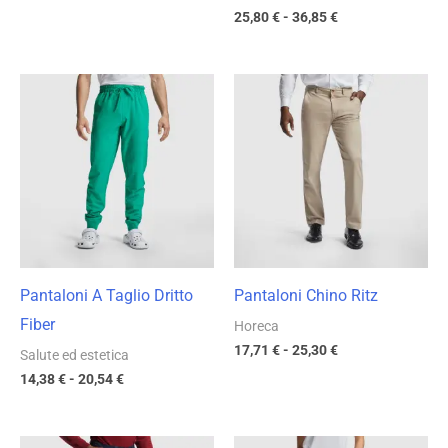
25,80
€
-
36,85
€
Fascia
Fascia
di
di
prezzo:
prezzo:
da
da
14,38 €
17,71 €
a
a
20,54 €
25,30 €
Pantaloni A Taglio Dritto
Pantaloni Chino Ritz
Fiber
Horeca
17,71
€
-
25,30
€
Salute ed estetica
14,38
€
-
20,54
€
Fascia
Fascia