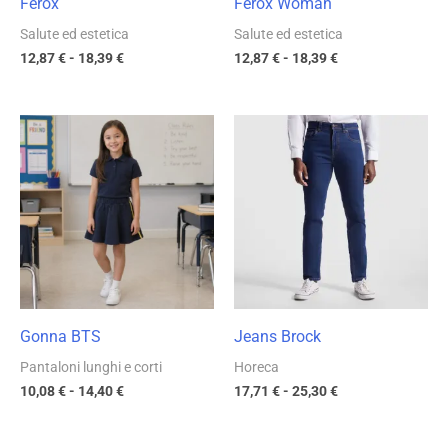
Ferox
Ferox Woman
Salute ed estetica
Salute ed estetica
12,87
€
-
18,39
€
12,87
€
-
18,39
€
Fascia
Fascia
di
di
prezzo:
prezzo:
da
da
10,08 €
17,71 €
a
a
14,40 €
25,30 €
Gonna BTS
Jeans Brock
Pantaloni lunghi e corti
Horeca
10,08
€
-
14,40
€
17,71
€
-
25,30
€