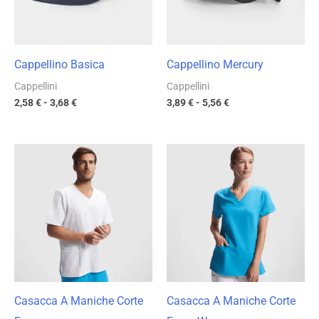
Cappellino Basica
Cappellino Mercury
Cappellini
Cappellini
2,58
€
-
3,68
€
3,89
€
-
5,56
€
Fascia
Fascia
di
di
prezzo:
prezzo:
da
da
12,87 €
12,87 €
a
a
18,39 €
18,39 €
Casacca A Maniche Corte
Casacca A Maniche Corte