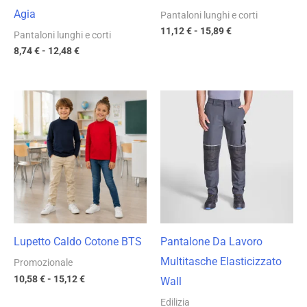
Agia
Pantaloni lunghi e corti
11,12
€
-
15,89
€
Pantaloni lunghi e corti
8,74
€
-
12,48
€
Fascia
Fascia
di
di
prezzo:
prezzo:
da
da
10,58 €
25,80 €
a
a
15,12 €
36,85 €
Lupetto Caldo Cotone BTS
Pantalone Da Lavoro
Multitasche Elasticizzato
Promozionale
10,58
€
-
15,12
€
Wall
Edilizia