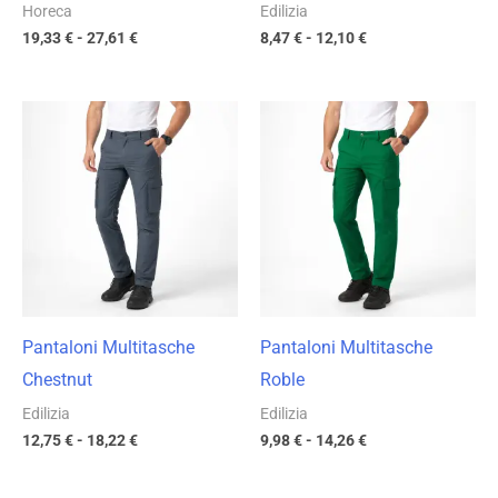
Horeca
Edilizia
19,33
€
-
27,61
€
8,47
€
-
12,10
€
Fascia
Fascia
di
di
prezzo:
prezzo:
da
da
12,75 €
9,98 €
a
a
18,22 €
14,26 €
Pantaloni Multitasche
Pantaloni Multitasche
Chestnut
Roble
Edilizia
Edilizia
12,75
€
-
18,22
€
9,98
€
-
14,26
€