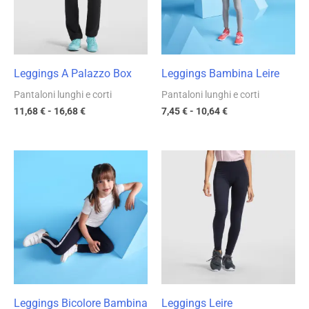
16,68 €
10,64 €
Leggings A Palazzo Box
Leggings Bambina Leire
Pantaloni lunghi e corti
Pantaloni lunghi e corti
11,68
€
-
16,68
€
7,45
€
-
10,64
€
Fascia
Fascia
di
di
prezzo:
prezzo:
da
da
8,74 €
11,12 €
a
a
12,48 €
15,89 €
Leggings Bicolore Bambina
Leggings Leire