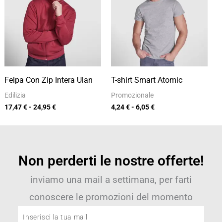
da
da
17,47 €
4,24 €
a
a
24,95 €
6,05 €
Felpa Con Zip Intera Ulan
T-shirt Smart Atomic
Edilizia
Promozionale
17,47
€
-
24,95
€
4,24
€
-
6,05
€
Non perderti le nostre offerte!
inviamo una mail a settimana, per farti
conoscere le promozioni del momento
Inserisci