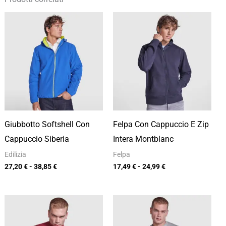
Fascia
Fascia
di
di
prezzo:
prezzo:
da
da
27,20 €
17,49 €
a
a
38,85 €
24,99 €
Giubbotto Softshell Con
Felpa Con Cappuccio E Zip
Cappuccio Siberia
Intera Montblanc
Edilizia
Felpa
27,20
€
-
38,85
€
17,49
€
-
24,99
€
Fascia
Fascia
di
di
prezzo:
prezzo: