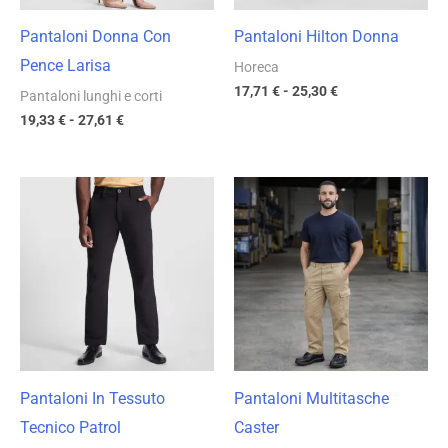
Pantaloni Donna Con
Pantaloni Hilton Donna
Pence Larisa
Horeca
17,71
€
-
25,30
€
Pantaloni lunghi e corti
19,33
€
-
27,61
€
Fascia
Fascia
di
di
prezzo:
prezzo:
da
da
19,33 €
8,47 €
a
a
27,61 €
12,10 €
Pantaloni In Tessuto
Pantaloni Multitasche
Tecnico Patrol
Caster