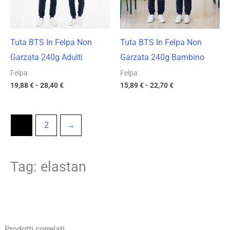
Tuta BTS In Felpa Non
Tuta BTS In Felpa Non
Garzata 240g Adulti
Garzata 240g Bambino
Felpa
Felpa
19,88
€
-
28,40
€
15,89
€
-
22,70
€
1
2
→
Tag: elastan
Prodotti correlati