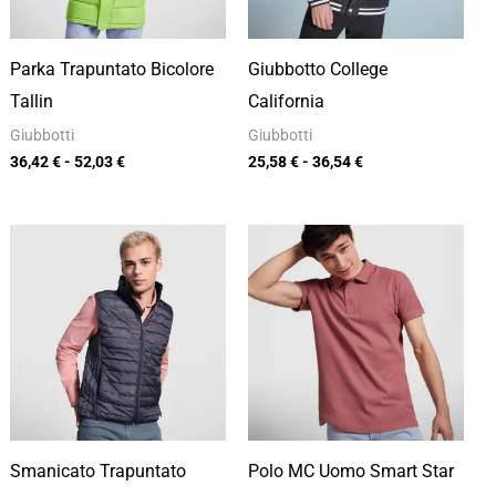
Parka Trapuntato Bicolore
Giubbotto College
Tallin
California
Giubbotti
Giubbotti
36,42
€
-
52,03
€
25,58
€
-
36,54
€
Fascia
Fascia
di
di
prezzo:
prezzo:
da
da
17,49 €
9,80 €
a
a
24,99 €
14,00 €
Smanicato Trapuntato
Polo MC Uomo Smart Star