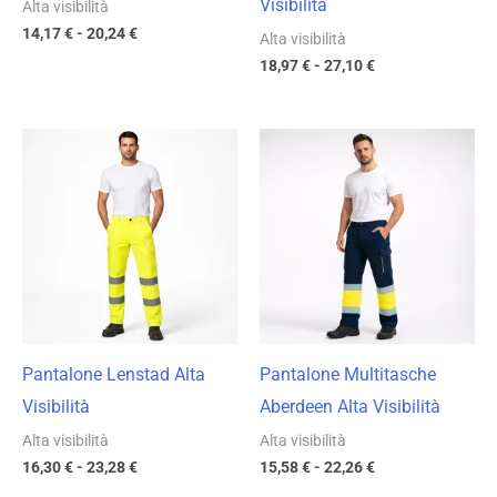
Visibilità
Alta visibilità
14,17
€
-
20,24
€
Alta visibilità
18,97
€
-
27,10
€
Fascia
Fascia
di
di
prezzo:
prezzo:
da
da
16,30 €
15,58 €
a
a
23,28 €
22,26 €
Pantalone Lenstad Alta
Pantalone Multitasche
Visibilità
Aberdeen Alta Visibilità
Alta visibilità
Alta visibilità
16,30
€
-
23,28
€
15,58
€
-
22,26
€