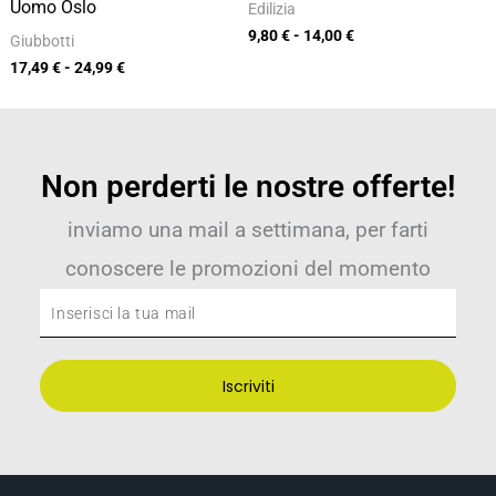
Uomo Oslo
Edilizia
9,80
€
-
14,00
€
Giubbotti
17,49
€
-
24,99
€
Non perderti le nostre offerte!
inviamo una mail a settimana, per farti
conoscere le promozioni del momento
Inserisci
la
tua
Iscriviti
mail