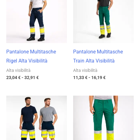
da
da
23,04 €
11,33 €
a
a
32,91 €
16,19 €
Pantalone Multitasche
Pantalone Multitasche
Rigel Alta Visibilità
Train Alta Visibilità
Alta visibilità
Alta visibilità
23,04
€
-
32,91
€
11,33
€
-
16,19
€
Fascia
Fascia
di
di
prezzo:
prezzo:
da
da
18,97 €
21,69 €
a
a
27,10 €
30,98 €