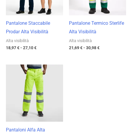
Pantalone Staccabile
Pantalone Termico Sterlife
Prodar Alta Visibilità
Alta Visibilità
Alta visibilità
Alta visibilità
18,97
€
-
27,10
€
21,69
€
-
30,98
€
Fascia
di
prezzo:
da
16,09 €
a
22,99 €
Pantaloni Alfa Alta