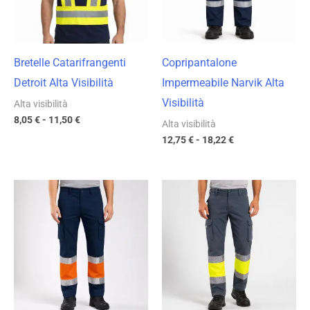
Bretelle Catarifrangenti
Copripantalone
Detroit Alta Visibilità
Impermeabile Narvik Alta
Visibilità
Alta visibilità
8,05
€
-
11,50
€
Alta visibilità
12,75
€
-
18,22
€
Fascia
Fascia
di
di
prezzo:
prezzo:
da
da
17,62 €
23,72 €
a
a
25,17 €
33,88 €