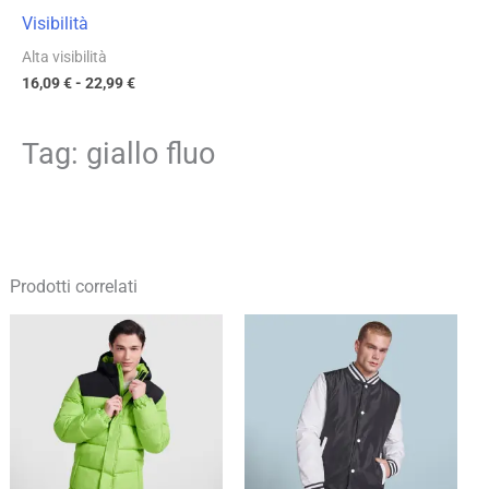
Visibilità
Alta visibilità
16,09
€
-
22,99
€
Tag: giallo fluo
Prodotti correlati
Fascia
Fascia
di
di
prezzo:
prezzo:
da
da
36,42 €
25,58 €
a
a
52,03 €
36,54 €