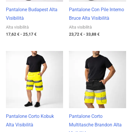
Pantalone Budapest Alta
Pantalone Con Pile Interno
Visibilità
Bruce Alta Visibilità
Alta visibilità
Alta visibilità
17,62
€
-
25,17
€
23,72
€
-
33,88
€
Fascia
Fascia
di
di
prezzo:
prezzo:
da
da
14,17 €
18,97 €
a
a
20,24 €
27,10 €
Pantalone Corto Kobuk
Pantalone Corto
Alta Visibilità
Multitasche Brandon Alta