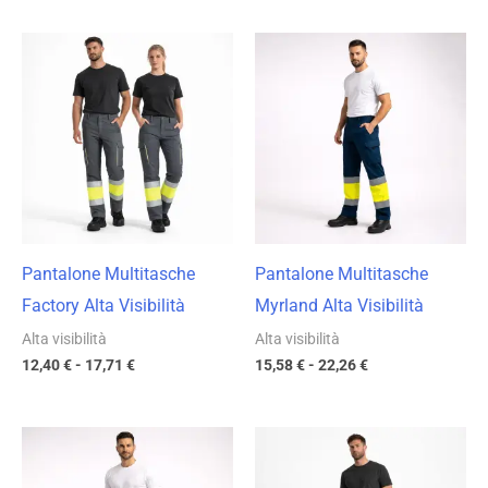
Fascia
Fascia
di
di
prezzo:
prezzo:
da
da
12,40 €
15,58 €
a
a
17,71 €
22,26 €
Pantalone Multitasche
Pantalone Multitasche
Factory Alta Visibilità
Myrland Alta Visibilità
Alta visibilità
Alta visibilità
12,40
€
-
17,71
€
15,58
€
-
22,26
€
Fascia
Fascia
di
di
prezzo:
prezzo: