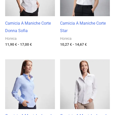
Camicia A Maniche Corte
Camicia A Maniche Corte
Donna Sofia
Star
Horeca
Horeca
11,90
€
-
17,00
€
10,27
€
-
14,67
€
Fascia
Fascia
di
di
prezzo:
prezzo:
da
da
16,53 €
13,67 €
a
a
23,62 €
19,53 €