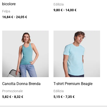
bicolore
Edilizia
9,80
€
-
14,00
€
Felpa
16,84
€
-
24,05
€
Fascia
Fascia
di
di
prezzo:
prezzo:
da
da
5,82 €
5,15 €
a
a
8,32 €
7,35 €
Canotta Donna Brenda
T-shirt Premium Beagle
Promozionale
Edilizia
5,82
€
-
8,32
€
5,15
€
-
7,35
€