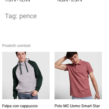
11,01
€
-
15,73
€
19,33
€
-
27,61
€
Tag: pence
Prodotti correlati
Fascia
Fascia
di
di
prezzo:
prezzo:
da
da
16,84 €
9,80 €
a
a
24,05 €
14,00 €
Felpa con cappuccio
Polo MC Uomo Smart Star