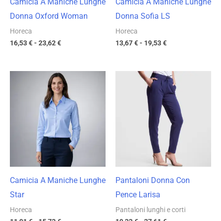
Camicia A Maniche Lunghe
Camicia A Maniche Lunghe
Donna Oxford Woman
Donna Sofia LS
Horeca
Horeca
16,53
€
-
23,62
€
13,67
€
-
19,53
€
Fascia
Fascia
di
di
prezzo:
prezzo:
da
da
11,01 €
19,33 €
a
a
15,73 €
27,61 €
Camicia A Maniche Lunghe
Pantaloni Donna Con
Star
Pence Larisa
Horeca
Pantaloni lunghi e corti