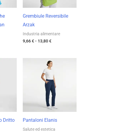
he
Grembiule Reversibile
an
Arzak
Industria alimentare
9,66
€
-
13,80
€
ia
Fascia
di
zo:
prezzo:
da
 €
10,35 €
a
7 €
14,78 €
o Dritto
Pantaloni Elanis
Salute ed estetica