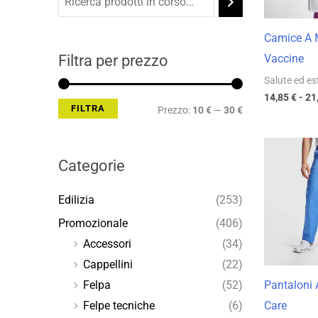
Min
Max
Camice A 
Filtra per prezzo
Vaccine
Salute ed es
14,85
€
-
21
FILTRA
Prezzo:
10 €
—
30 €
Categorie
Edilizia
(253)
Promozionale
(406)
Accessori
(34)
Cappellini
(22)
Pantaloni 
Felpa
(52)
Care
Felpe tecniche
(6)