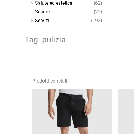
Salute ed estetica
(62)
Scarpe
(22)
Servizi
(192)
Tag: pulizia
Prodotti correlati
Fascia
di
prezzo:
da
10,15 €
a
14,50 €