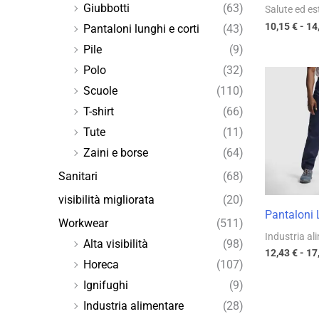
Giubbotti
(63)
Salute ed es
10,15
€
-
14
Pantaloni lunghi e corti
(43)
Pile
(9)
Polo
(32)
Scuole
(110)
T-shirt
(66)
Tute
(11)
Zaini e borse
(64)
Sanitari
(68)
visibilità migliorata
(20)
Pantaloni
Workwear
(511)
Industria al
Alta visibilità
(98)
12,43
€
-
17
Horeca
(107)
Ignifughi
(9)
Industria alimentare
(28)