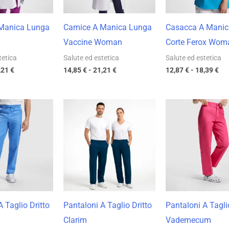
Manica Lunga
Camice A Manica Lunga
Casacca A Manic
Vaccine Woman
Corte Ferox Wom
tetica
Salute ed estetica
Salute ed estetica
,21
€
14,85
€
-
21,21
€
12,87
€
-
18,39
€
Fascia
Fascia
Fasc
di
di
di
prezzo:
prezzo:
prez
da
da
da
10,15 €
10,35 €
9,36
a
a
a
14,50 €
14,78 €
13,3
A Taglio Dritto
Pantaloni A Taglio Dritto
Pantaloni A Tagli
Clarim
Vademecum