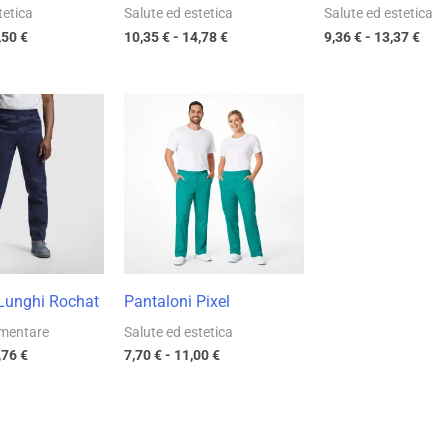
tetica
Salute ed estetica
Salute ed estetica
,50
€
10,35
€
-
14,78
€
9,36
€
-
13,37
€
Fascia
Fascia
di
di
prezzo:
prezzo:
da
da
12,43 €
7,70 €
a
a
17,76 €
11,00 €
 Lunghi Rochat
Pantaloni Pixel
imentare
Salute ed estetica
,76
€
7,70
€
-
11,00
€