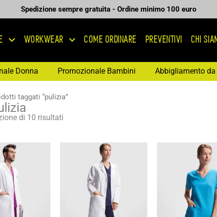
Spedizione sempre gratuita - Ordine minimo 100 euro
E
WORKWEAR
COME ORDINARE
PREVENTIVI
CHI SI
nale Donna
Promozionale Bambini
Abbigliamento da 
dotti taggati “pulizia”
lizia
ione di 10 risultati
Fascia
Fascia
Fas
di
di
di
prezzo:
prezzo:
pre
da
da
da
14,85 €
14,85 €
12,
a
a
a
21,21 €
21,21 €
18,