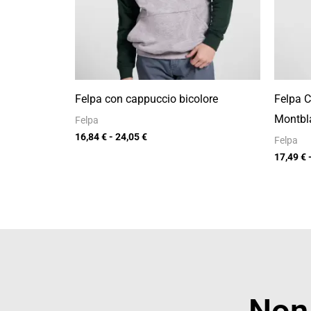
Felpa con cappuccio bicolore
Felpa C
Montbl
Felpa
16,84
€
-
24,05
€
Felpa
17,49
€
Non 