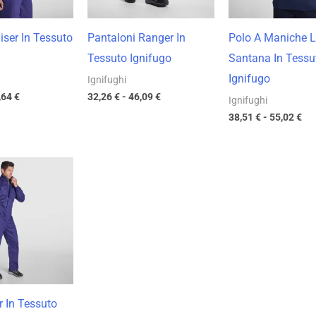
iser In Tessuto
Pantaloni Ranger In
Polo A Maniche 
Tessuto Ignifugo
Santana In Tessu
Ignifugo
Ignifughi
,64
€
32,26
€
-
46,09
€
Ignifughi
38,51
€
-
55,02
€
Fascia
di
prezzo:
da
59,54 €
a
85,05 €
r In Tessuto