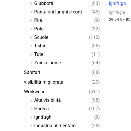
Ignifugo
Giubbotti
(63)
Pantaloni lunghi e corti
(43)
Ignifughi
59,54
€
-
85
Pile
(9)
Polo
(32)
Scuole
(110)
T-shirt
(66)
Tute
(11)
Zaini e borse
(64)
Sanitari
(68)
visibilità migliorata
(20)
Workwear
(511)
Alta visibilità
(98)
Horeca
(107)
Ignifughi
(9)
Industria alimentare
(28)