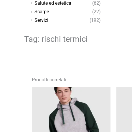
Salute ed estetica
(62)
Scarpe
(22)
Servizi
(192)
Tag: rischi termici
Prodotti correlati
Fascia
di
prezzo:
da
16,84 €
a
24,05 €