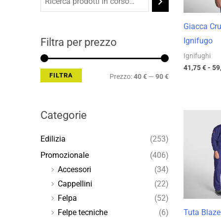
Min
Max
Giacca Cru
Filtra per prezzo
Ignifugo
Ignifughi
41,75
€
-
59
FILTRA
Prezzo:
40 €
—
90 €
Categorie
Edilizia
(253)
Promozionale
(406)
Accessori
(34)
Cappellini
(22)
Felpa
(52)
Tuta Blaze
Felpe tecniche
(6)