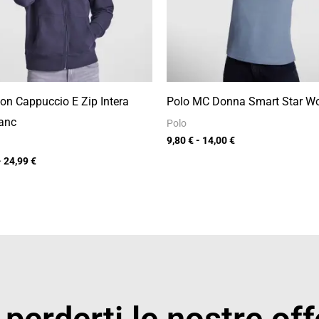
on Cappuccio E Zip Intera
Polo MC Donna Smart Star 
anc
Polo
9,80
€
-
14,00
€
-
24,99
€
perderti le nostre off