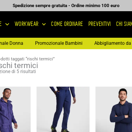
Spedizione sempre gratuita - Ordine minimo 100 euro
E
WORKWEAR
COME ORDINARE
PREVENTIVI
CHI SI
nale Donna
Promozionale Bambini
Abbigliamento da 
dotti taggati “rischi termici”
schi termici
ione di 5 risultati
Fascia
Fascia
Fas
di
di
di
prezzo:
prezzo:
pre
da
da
da
41,75 €
32,26 €
38,
a
a
a
59,64 €
46,09 €
55,