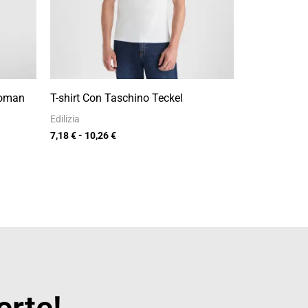
Woman
T-shirt Con Taschino Teckel
Edilizia
7,18
€
-
10,26
€
erte!