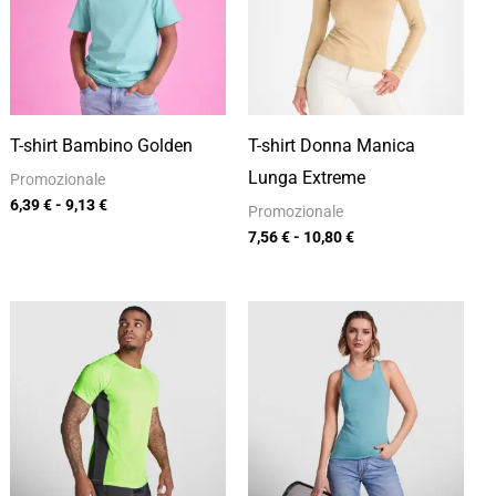
a
a
9,13 €
10,80 €
T-shirt Bambino Golden
T-shirt Donna Manica
Lunga Extreme
Promozionale
6,39
€
-
9,13
€
Promozionale
7,56
€
-
10,80
€
Fascia
Fascia
di
di
prezzo:
prezzo:
da
da
6,73 €
5,82 €
a
a
9,61 €
8,32 €