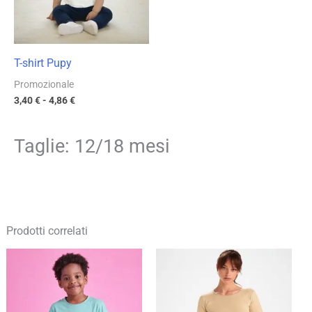
T-shirt Pupy
Promozionale
3,40
€
-
4,86
€
Taglie: 12/18 mesi
Prodotti correlati
Fascia
Fascia
di
di
prezzo:
prezzo:
da
da
6,39 €
7,56 €