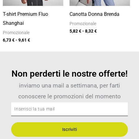
T-shirt Premium Fluo
Canotta Donna Brenda
Shanghai
Promozionale
5,82
€
-
8,32
€
Promozionale
6,73
€
-
9,61
€
Non perderti le nostre offerte!
inviamo una mail a settimana, per farti
conoscere le promozioni del momento
Inserisci
la
tua
Iscriviti
mail