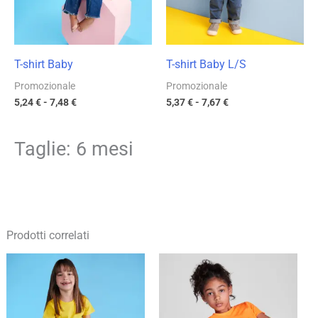
T-shirt Baby
T-shirt Baby L/S
Promozionale
Promozionale
5,24
€
-
7,48
€
5,37
€
-
7,67
€
Taglie: 6 mesi
Prodotti correlati
Fascia
Fascia
di
di
prezzo:
prezzo:
da
da
5,37 €
4,69 €