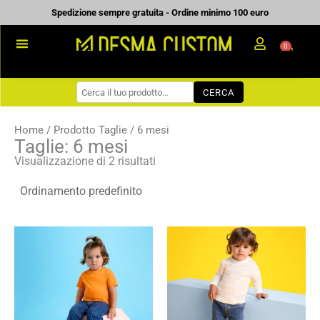
Vai
Spedizione sempre gratuita - Ordine minimo 100 euro
al
0
Carrell
contenuto
PROMOZIONALE
CERCA
WORKWEAR
COME ORDINARE
Home
/ Prodotto Taglie / 6 mesi
Taglie: 6 mesi
PREVENTIVI
Visualizzazione di 2 risultati
CHI SIAMO
BLOG
Fascia
Fascia
CONTATTI
di
di
prezzo:
prezzo:
da
da
5,24 €
5,37 €
a
a
7,48 €
7,67 €