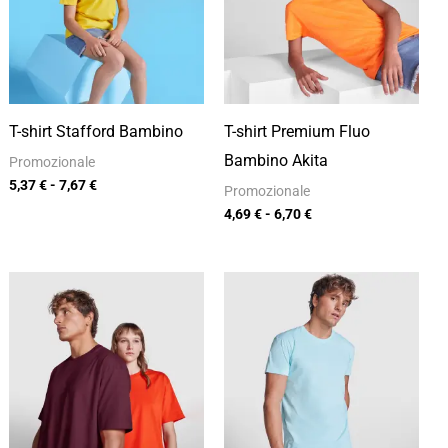
a
a
7,67 €
6,70 €
T-shirt Stafford Bambino
T-shirt Premium Fluo
Bambino Akita
Promozionale
5,37
€
-
7,67
€
Promozionale
4,69
€
-
6,70
€
Fascia
Fascia
di
di
prezzo:
prezzo:
da
da
9,12 €
5,15 €
a
a
13,03 €
7,35 €