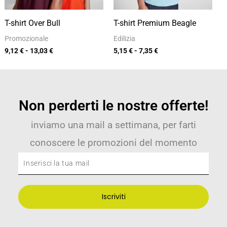
T-shirt Over Bull
T-shirt Premium Beagle
Promozionale
Edilizia
9,12
€
-
13,03
€
5,15
€
-
7,35
€
Non perderti le nostre offerte!
inviamo una mail a settimana, per farti
conoscere le promozioni del momento
Inserisci
la
tua
Iscriviti
mail