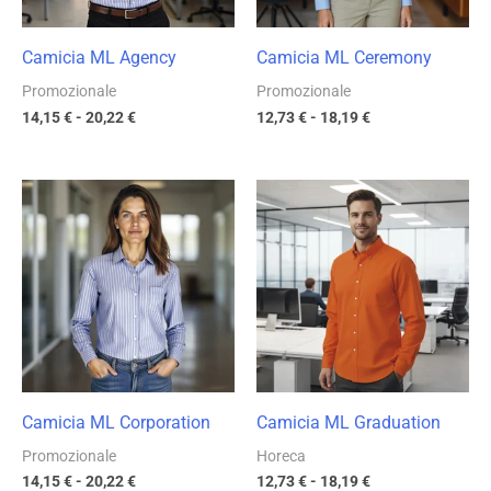
Camicia ML Agency
Camicia ML Ceremony
Promozionale
Promozionale
14,15
€
-
20,22
€
12,73
€
-
18,19
€
Fascia
Fascia
di
di
prezzo:
prezzo:
da
da
14,15 €
12,73 €
a
a
20,22 €
18,19 €
Camicia ML Corporation
Camicia ML Graduation
Promozionale
Horeca
14,15
€
-
20,22
€
12,73
€
-
18,19
€