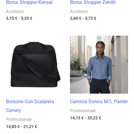
Borsa Shopper Kensal
Borsa Shopper Zenith
Accessori
Accessori
3,75
€
-
5,35
€
2,60
€
-
3,72
€
Fascia
Fascia
di
di
prezzo:
prezzo:
da
da
14,85 €
14,15 €
a
a
21,21 €
20,22 €
Borsone Con Scarpiera
Camicia Donna M/L Panter
Canary
Promozionale
14,15
€
-
20,22
€
Promozionale
14,85
€
-
21,21
€