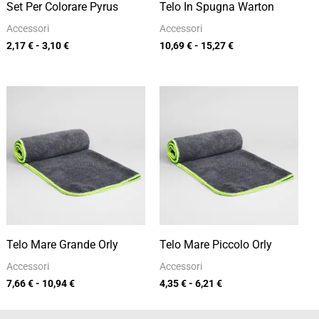
Set Per Colorare Pyrus
Telo In Spugna Warton
Accessori
Accessori
2,17
€
-
3,10
€
10,69
€
-
15,27
€
Fascia
Fascia
di
di
prezzo:
prezzo:
da
da
7,66 €
4,35 €
a
a
10,94 €
6,21 €
Telo Mare Grande Orly
Telo Mare Piccolo Orly
Accessori
Accessori
7,66
€
-
10,94
€
4,35
€
-
6,21
€