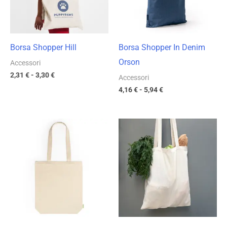
Borsa Shopper Hill
Borsa Shopper In Denim
Orson
Accessori
2,31
€
-
3,30
€
Accessori
4,16
€
-
5,94
€
Fascia
Fascia
di
di
prezzo:
prezzo:
da
da
3,75 €
2,60 €
a
a
5,35 €
3,72 €