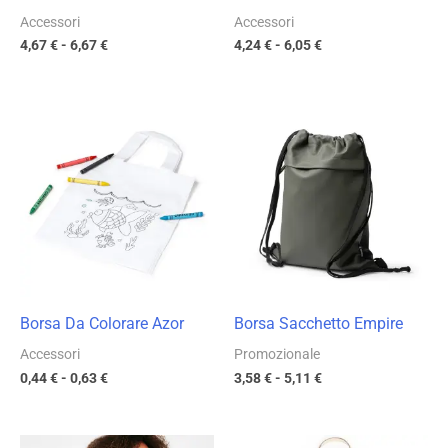
Accessori
Accessori
4,67
€
-
6,67
€
4,24
€
-
6,05
€
Fascia
Fascia
di
di
prezzo:
prezzo:
da
da
0,44 €
3,58 €
a
a
0,63 €
5,11 €
Borsa Da Colorare Azor
Borsa Sacchetto Empire
Accessori
Promozionale
0,44
€
-
0,63
€
3,58
€
-
5,11
€
Fascia
Fascia