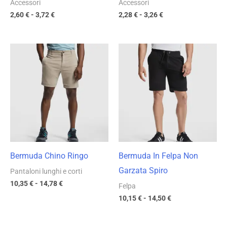
Accessori
Accessori
2,60
€
-
3,72
€
2,28
€
-
3,26
€
Fascia
Fascia
di
di
prezzo:
prezzo:
da
da
10,35 €
10,15 €
a
a
14,78 €
14,50 €
Bermuda Chino Ringo
Bermuda In Felpa Non
Garzata Spiro
Pantaloni lunghi e corti
10,35
€
-
14,78
€
Felpa
10,15
€
-
14,50
€