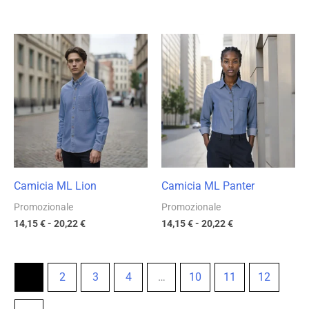
Fascia
Fascia
di
di
prezzo:
prezzo:
da
da
14,15 €
14,15 €
a
a
20,22 €
20,22 €
Camicia ML Lion
Camicia ML Panter
Promozionale
Promozionale
14,15
€
-
20,22
€
14,15
€
-
20,22
€
1
2
3
4
…
10
11
12