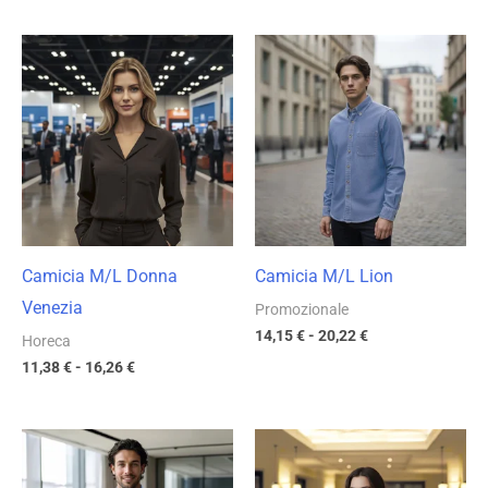
Fascia
Fascia
di
di
prezzo:
prezzo:
da
da
11,38 €
14,15 €
a
a
16,26 €
20,22 €
Camicia M/L Donna
Camicia M/L Lion
Venezia
Promozionale
14,15
€
-
20,22
€
Horeca
11,38
€
-
16,26
€
Fascia
Fascia
di
di
prezzo:
prezzo: