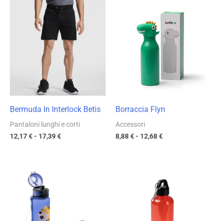
Fascia
Fascia
di
di
prezzo:
prezzo:
da
da
12,17 €
8,88 €
a
a
17,39 €
12,68 €
Bermuda In Interlock Betis
Borraccia Flyn
Pantaloni lunghi e corti
Accessori
12,17
€
-
17,39
€
8,88
€
-
12,68
€
Fascia
Fascia
di
di
prezzo:
prezzo:
da
da
5,99 €
2,38 €
a
a