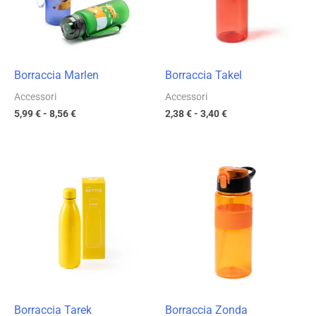
8,56 €
3,40 €
Borraccia Marlen
Borraccia Takel
Accessori
Accessori
5,99
€
-
8,56
€
2,38
€
-
3,40
€
Fascia
Fascia
di
di
prezzo:
prezzo:
da
da
4,67 €
4,24 €
a
a
6,67 €
6,05 €
Borraccia Tarek
Borraccia Zonda