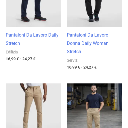
24,27 €
24,27 €
Pantaloni Da Lavoro Daily
Pantaloni Da Lavoro
Stretch
Donna Daily Woman
Stretch
Edilizia
16,99
€
-
24,27
€
Servizi
16,99
€
-
24,27
€
Fascia
Fascia
di
di
prezzo:
prezzo:
da
da
17,71 €
8,47 €
a
a
25,30 €
12,10 €