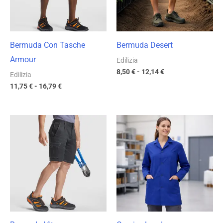
Bermuda Con Tasche
Bermuda Desert
Armour
Edilizia
8,50
€
-
12,14
€
Edilizia
11,75
€
-
16,79
€
Fascia
Fascia
di
di
prezzo:
prezzo:
da
da
16,09 €
12,12 €
a
a
22,99 €
17,31 €