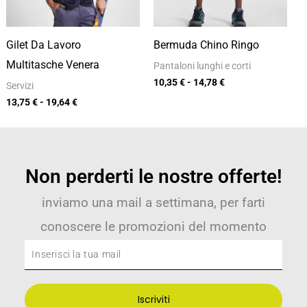
Gilet Da Lavoro
Bermuda Chino Ringo
Multitasche Venera
Pantaloni lunghi e corti
10,35
€
-
14,78
€
Servizi
13,75
€
-
19,64
€
Non perderti le nostre offerte!
inviamo una mail a settimana, per farti
conoscere le promozioni del momento
Inserisci
la
tua
Iscriviti