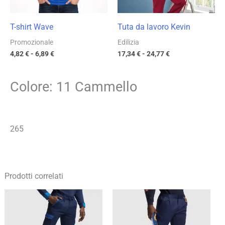
T-shirt Wave
Tuta da lavoro Kevin
Promozionale
Edilizia
4,82
€
-
6,89
€
17,34
€
-
24,77
€
Colore: 11 Cammello
265
Prodotti correlati
Fascia
Fascia
di
di
prezzo:
prezzo:
da
da