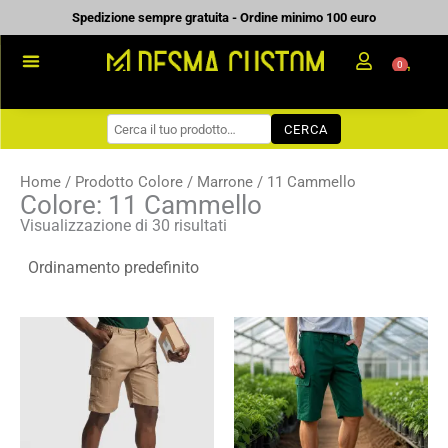
Vai
Spedizione sempre gratuita - Ordine minimo 100 euro
al
0
Carrell
contenuto
PROMOZIONALE
CERCA
WORKWEAR
COME ORDINARE
Home
/ Prodotto Colore /
Marrone
/ 11 Cammello
Colore: 11 Cammello
PREVENTIVI
Visualizzazione di 30 risultati
CHI SIAMO
BLOG
Fascia
Fascia
CONTATTI
di
di
prezzo:
prezzo:
da
da
11,75 €
8,50 €
a
a
16,79 €
12,14 €