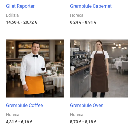
Gilet Reporter
Grembiule Cabernet
Edilizia
Horeca
14,50
€
-
20,72
€
6,24
€
-
8,91
€
Fascia
Fascia
di
di
prezzo:
prezzo:
da
da
4,31 €
5,73 €
a
a
6,16 €
8,18 €
Grembiule Coffee
Grembiule Oven
Horeca
Horeca
4,31
€
-
6,16
€
5,73
€
-
8,18
€