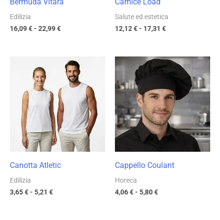
Bermuda Vitara
Camice Load
Edilizia
Salute ed estetica
16,09
€
-
22,99
€
12,12
€
-
17,31
€
Fascia
Fascia
di
di
prezzo:
prezzo:
da
da
3,65 €
4,06 €
a
a
5,21 €
5,80 €
Canotta Atletic
Cappello Coulant
Edilizia
Horeca
3,65
€
-
5,21
€
4,06
€
-
5,80
€