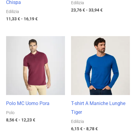
Chispa
Edilizia
23,76
€
-
33,94
€
Edilizia
11,33
€
-
16,19
€
Fascia
Fascia
di
di
prezzo:
prezzo:
da
da
8,56 €
6,15 €
a
a
12,23 €
8,78 €
Polo MC Uomo Pora
T-shirt A Maniche Lunghe
Tiger
Polo
8,56
€
-
12,23
€
Edilizia
6,15
€
-
8,78
€