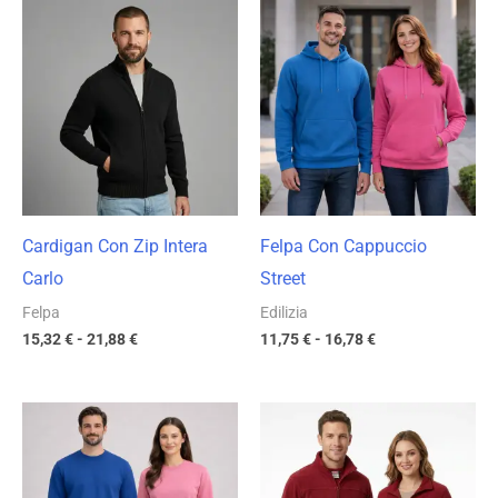
Fascia
Fascia
di
di
prezzo:
prezzo:
da
da
15,32 €
11,75 €
a
a
21,88 €
16,78 €
Cardigan Con Zip Intera
Felpa Con Cappuccio
Carlo
Street
Felpa
Edilizia
15,32
€
-
21,88
€
11,75
€
-
16,78
€
Fascia
Fascia
di
di
prezzo:
prezzo:
da
da
9,87 €
11,75 €