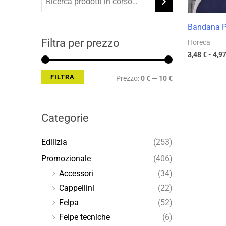
Min
Max
Bandana P
Filtra per prezzo
Horeca
3,48
€
-
4,9
FILTRA
Prezzo:
0 €
—
10 €
Categorie
Edilizia
(253)
Promozionale
(406)
Accessori
(34)
Cappellini
(22)
Felpa
(52)
Felpe tecniche
(6)