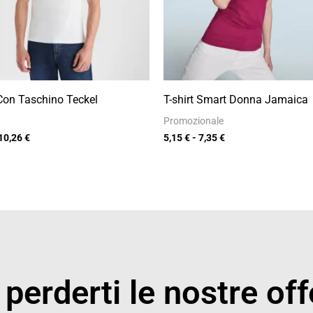
 Con Taschino Teckel
T-shirt Smart Donna Jamaica
Promozionale
10,26
€
5,15
€
-
7,35
€
perderti le nostre off