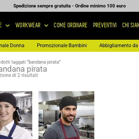
Spedizione sempre gratuita - Ordine minimo 100 euro
E
WORKWEAR
COME ORDINARE
PREVENTIVI
CHI SI
nale Donna
Promozionale Bambini
Abbigliamento da 
dotti taggati “bandana pirata”
andana pirata
ione di 2 risultati
Fascia
Fascia
di
di
prezzo:
prezzo:
da
da
3,48 €
4,31 €
a
a
4,97 €
6,16 €