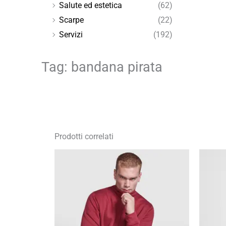
Salute ed estetica
(62)
Scarpe
(22)
Servizi
(192)
Tag: bandana pirata
Prodotti correlati
Fascia
di
prezzo:
da
17,47 €
a
24,95 €