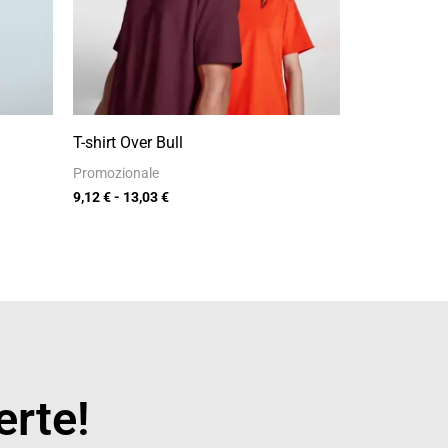
T-shirt Over Bull
Promozionale
9,12
€
-
13,03
€
erte!