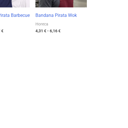
irata Barbecue
Bandana Pirata Wok
Horeca
7
€
4,31
€
-
6,16
€