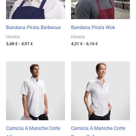
Bandana Pirata Barbecue
Bandana Pirata Wok
Horeca
Horeca
3,48
€
-
4,97
€
4,31
€
-
6,16
€
Fascia
Fascia
di
di
prezzo:
prezzo:
da
da
13,15 €
11,90 €
a
a
18,79 €
17,00 €
Camicia A Maniche Corte
Camicia A Maniche Corte