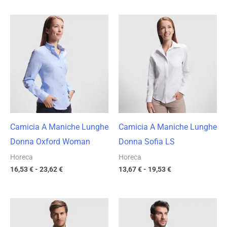
Fascia
Fascia
di
di
prezzo:
prezzo:
da
da
16,53 €
13,67 €
a
a
23,62 €
19,53 €
Camicia A Maniche Lunghe
Camicia A Maniche Lunghe
Donna Oxford Woman
Donna Sofia LS
Horeca
Horeca
16,53
€
-
23,62
€
13,67
€
-
19,53
€
Fascia
Fascia
di
di
prezzo:
prezzo: