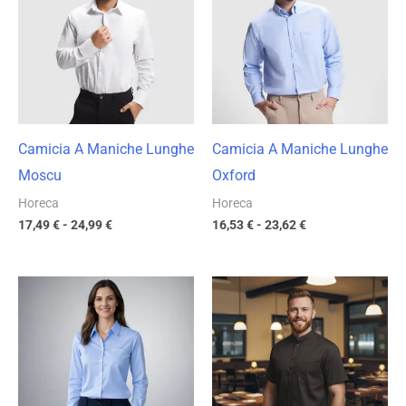
da
da
17,49 €
16,53 €
a
a
24,99 €
23,62 €
Camicia A Maniche Lunghe
Camicia A Maniche Lunghe
Moscu
Oxford
Horeca
Horeca
17,49
€
-
24,99
€
16,53
€
-
23,62
€
Fascia
Fascia
di
di
prezzo:
prezzo:
da
da
11,01 €
10,64 €
a
a
15,73 €
15,20 €