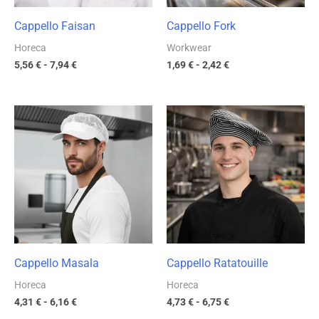
Cappello Faisan
Cappello Fork
Horeca
Workwear
5,56
€
-
7,94
€
1,69
€
-
2,42
€
Fascia
Fascia
di
di
prezzo:
prezzo:
da
da
4,31 €
4,73 €
a
a
6,16 €
6,75 €
Cappello Masala
Cappello Ratatouille
Horeca
Horeca
4,31
€
-
6,16
€
4,73
€
-
6,75
€