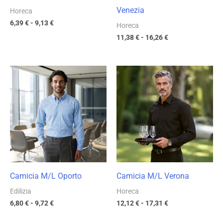
Venezia
Horeca
6,39
€
-
9,13
€
Horeca
11,38
€
-
16,26
€
Fascia
Fascia
di
di
prezzo:
prezzo:
da
da
6,80 €
12,12 €
a
a
9,72 €
17,31 €
Camicia M/L Oporto
Camicia M/L Verona
Edilizia
Horeca
6,80
€
-
9,72
€
12,12
€
-
17,31
€