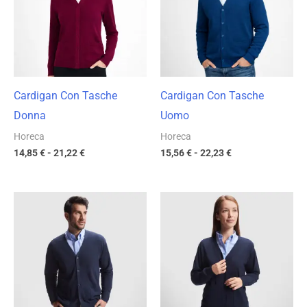
a
a
21,22 €
22,23 €
Cardigan Con Tasche
Cardigan Con Tasche
Donna
Uomo
Horeca
Horeca
14,85
€
-
21,22
€
15,56
€
-
22,23
€
Fascia
Fascia
di
di
prezzo:
prezzo:
da
da
19,11 €
19,11 €
a
a
27,30 €
27,30 €