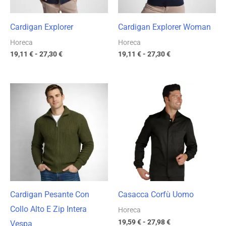
Cardigan Explorer
Cardigan Explorer Woman
Horeca
Horeca
19,11
€
-
27,30
€
19,11
€
-
27,30
€
Fascia
Fascia
di
di
prezzo:
prezzo:
da
da
19,72 €
19,59 €
a
a
28,17 €
27,98 €
Cardigan Pesante Con
Casacca Corfù Uomo
Collo Alto E Zip Intera
Horeca
19,59
€
-
27,98
€
Vespa