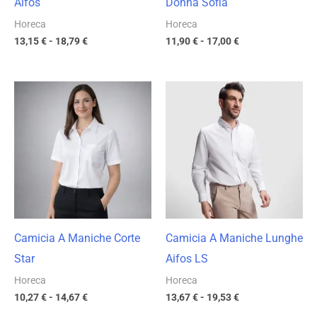
Aifos
Donna Sofia
Horeca
Horeca
13,15
€
-
18,79
€
11,90
€
-
17,00
€
Fascia
Fascia
di
di
prezzo:
prezzo:
da
da
10,27 €
13,67 €
a
a
14,67 €
19,53 €
Camicia A Maniche Corte
Camicia A Maniche Lunghe
Star
Aifos LS
Horeca
Horeca
10,27
€
-
14,67
€
13,67
€
-
19,53
€