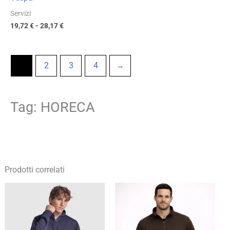
Servizi
19,72
€
-
28,17
€
1
2
3
4
→
Tag: HORECA
Prodotti correlati
Fascia
Fascia
di
di
prezzo:
prezzo:
da
da
17,49 €
12,12 €