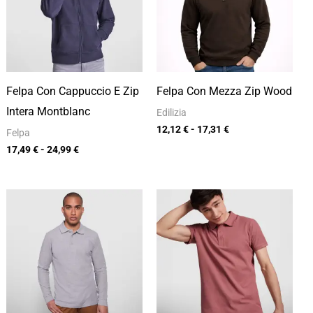
a
a
24,99 €
17,31 €
Felpa Con Cappuccio E Zip
Felpa Con Mezza Zip Wood
Intera Montblanc
Edilizia
12,12
€
-
17,31
€
Felpa
17,49
€
-
24,99
€
Fascia
Fascia
di
di
prezzo:
prezzo:
da
da
12,33 €
9,80 €
a
a
17,62 €
14,00 €