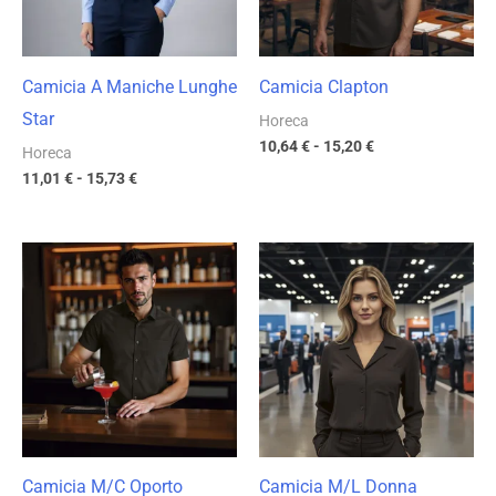
Camicia A Maniche Lunghe
Camicia Clapton
Star
Horeca
10,64
€
-
15,20
€
Horeca
11,01
€
-
15,73
€
Fascia
Fascia
di
di
prezzo:
prezzo:
da
da
6,39 €
11,38 €
a
a
9,13 €
16,26 €
Camicia M/C Oporto
Camicia M/L Donna