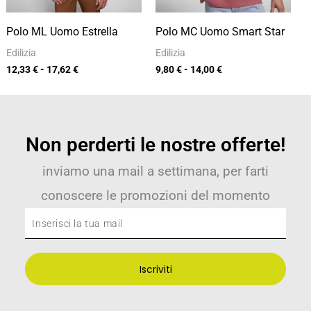
Polo ML Uomo Estrella
Polo MC Uomo Smart Star
Edilizia
Edilizia
12,33
€
-
17,62
€
9,80
€
-
14,00
€
Non perderti le nostre offerte!
inviamo una mail a settimana, per farti
conoscere le promozioni del momento
Inserisci
la
tua
Iscriviti
mail