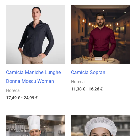
Fascia
Fascia
di
di
prezzo:
prezzo:
da
da
17,49 €
11,38 €
a
a
24,99 €
16,26 €
Camicia Maniche Lunghe
Camicia Sopran
Donna Moscu Woman
Horeca
11,38
€
-
16,26
€
Horeca
17,49
€
-
24,99
€
Fascia
Fascia
di
di
prezzo:
prezzo:
da
da