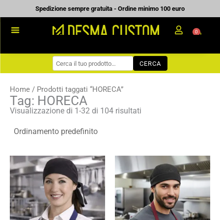
Vai
Spedizione sempre gratuita - Ordine minimo 100 euro
al
0
Carrell
contenuto
PROMOZIONALE
CERCA
WORKWEAR
COME ORDINARE
Home
/ Prodotti taggati “HORECA”
Tag: HORECA
PREVENTIVI
Visualizzazione di 1-32 di 104 risultati
CHI SIAMO
BLOG
Fascia
Fascia
CONTATTI
di
di
prezzo:
prezzo:
da
da
3,48 €
4,31 €
a
a
4,97 €
6,16 €