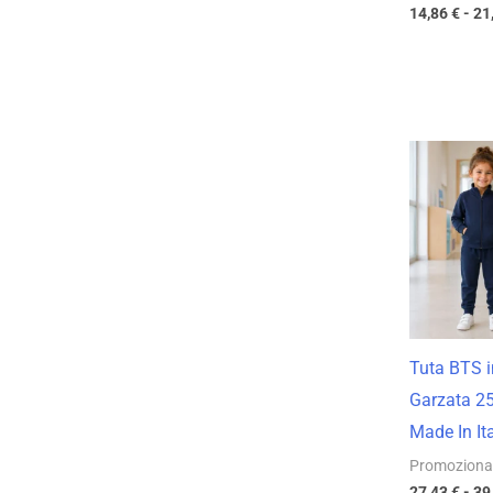
14,86
€
-
21
Tuta BTS i
Garzata 2
Made In It
Promoziona
27,43
€
-
39