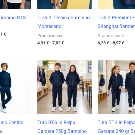
Bambino BTS
T- shirt Tecnica Bambino
T-shirt Premium 
Montecarlo
Shanghai Bambi
91
€
Promozionale
Promozionale
4,91
€
-
7,02
€
6,28
€
-
8,97
€
Fascia
Fascia
Fas
di
di
di
prezzo:
prezzo:
pre
da
da
da
14,86 €
16,70 €
21,
a
a
a
21,23 €
23,85 €
30,
ino Centric
Tuta BTS In Felpa
Tuta BTS in Felp
Garzata 250g Bambino
Garzata 240 gr 
le