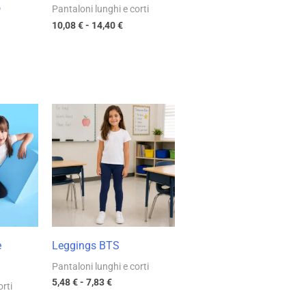
o
Pantaloni lunghi e corti
10,08
€
-
14,40
€
ia
Fascia
di
zo:
prezzo:
da
 €
5,48 €
a
8 €
7,83 €
e
Leggings BTS
Pantaloni lunghi e corti
5,48
€
-
7,83
€
orti