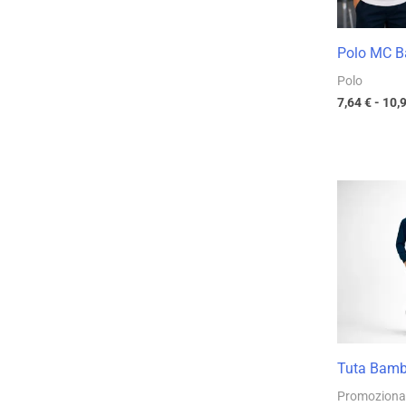
Polo MC 
Polo
7,64
€
-
10,
Tuta Bamb
Promoziona