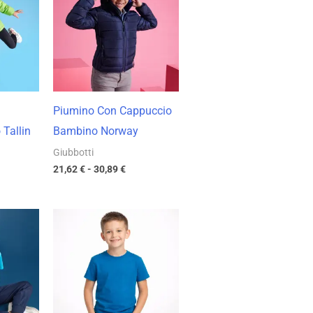
da
05 €
21,62 €
a
78 €
30,89 €
Piumino Con Cappuccio
 Tallin
Bambino Norway
Giubbotti
21,62
€
-
30,89
€
a
Fascia
di
o:
prezzo:
da
€
3,23 €
a
€
4,62 €