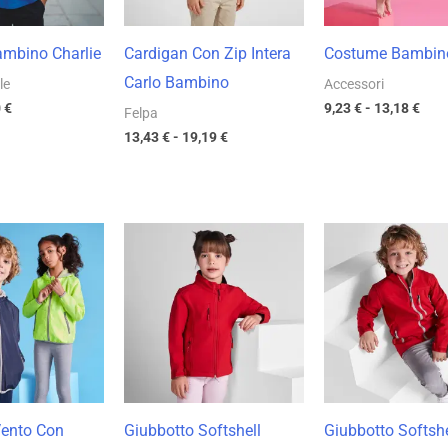
ambino Charlie
Cardigan Con Zip Intera
Costume Bambin
Carlo Bambino
le
Accessori
0
€
9,23
€
-
13,18
€
Felpa
13,43
€
-
19,19
€
Fascia
Fascia
Fas
di
di
di
prezzo:
prezzo:
pre
da
da
da
12,99 €
21,10 €
19,
a
a
a
18,56 €
30,14 €
27,
Vento Con
Giubbotto Softshell
Giubbotto Softshe