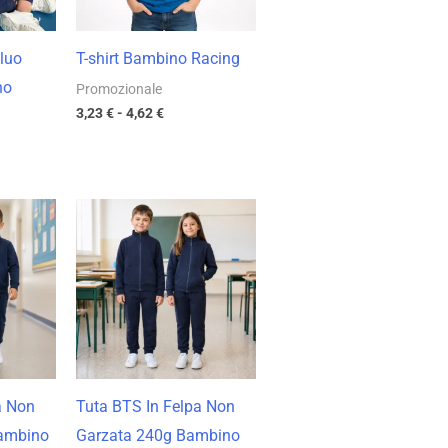
Fluo
T-shirt Bambino Racing
no
Promozionale
3,23
€
-
4,62
€
cia
Fascia
di
zzo:
prezzo:
da
27 €
15,89 €
a
38 €
22,70 €
a Non
Tuta BTS In Felpa Non
Bambino
Garzata 240g Bambino