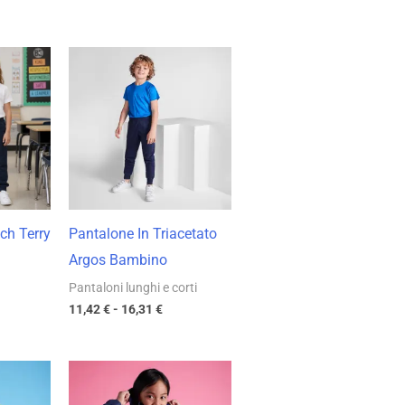
ia
Fascia
di
zo:
prezzo:
da
 €
11,42 €
a
0 €
16,31 €
ch Terry
Pantalone In Triacetato
Argos Bambino
Pantaloni lunghi e corti
11,42
€
-
16,31
€
cia
Fascia
di
zzo:
prezzo: