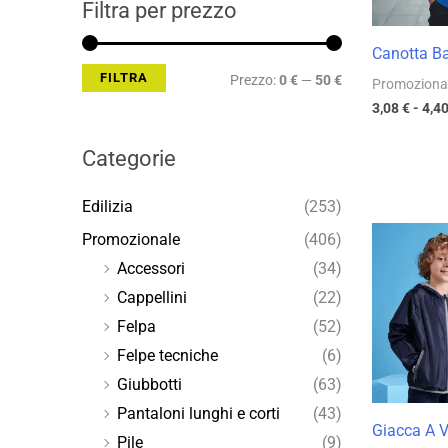
Filtra per prezzo
Canotta B
FILTRA
Prezzo:
0 €
—
50 €
Promoziona
3,08
€
-
4,4
Categorie
Edilizia
(253)
Promozionale
(406)
Accessori
(34)
Cappellini
(22)
Felpa
(52)
Felpe tecniche
(6)
Giubbotti
(63)
Pantaloni lunghi e corti
(43)
Giacca A 
Pile
(9)