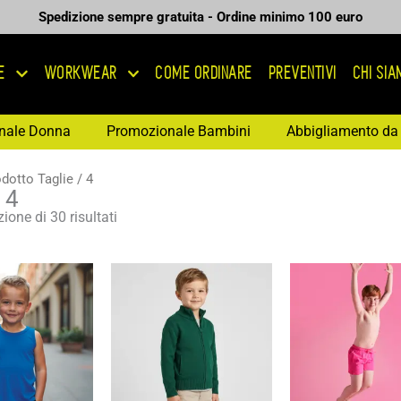
Spedizione sempre gratuita - Ordine minimo 100 euro
E
WORKWEAR
COME ORDINARE
PREVENTIVI
CHI SI
nale Donna
Promozionale Bambini
Abbigliamento da 
dotto Taglie / 4
 4
ione di 30 risultati
Fascia
Fascia
Fasc
di
di
di
prezzo:
prezzo:
prez
da
da
da
3,08 €
13,43 €
9,23
a
a
a
4,40 €
19,19 €
13,1