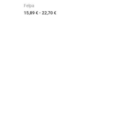
Felpa
15,89
€
-
22,70
€