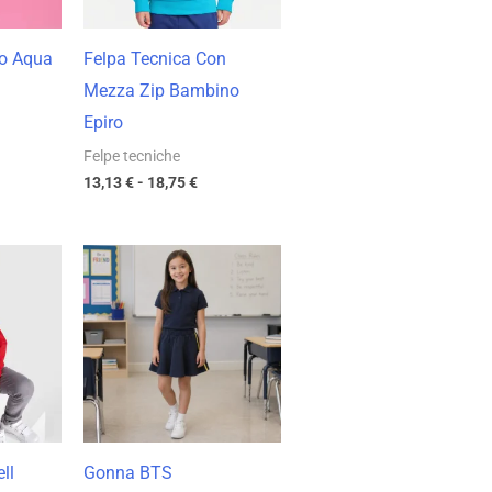
o Aqua
Felpa Tecnica Con
Mezza Zip Bambino
Epiro
Felpe tecniche
13,13
€
-
18,75
€
cia
Fascia
di
zzo:
prezzo:
da
11 €
10,08 €
a
30 €
14,40 €
ll
Gonna BTS