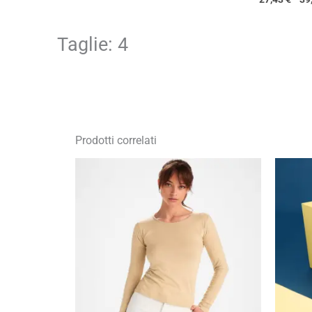
Taglie: 4
Prodotti correlati
Fascia
di
prezzo:
da
7,56 €
a
10,80 €