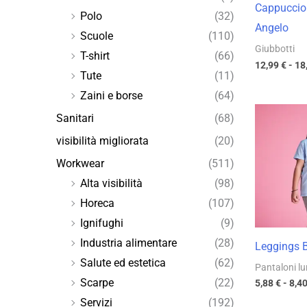
Cappuccio
Polo
(32)
Angelo
Scuole
(110)
Giubbotti
T-shirt
(66)
12,99
€
-
18
Tute
(11)
Zaini e borse
(64)
Sanitari
(68)
visibilità migliorata
(20)
Workwear
(511)
Alta visibilità
(98)
Horeca
(107)
Ignifughi
(9)
Industria alimentare
(28)
Leggings 
Salute ed estetica
(62)
Pantaloni lu
Scarpe
(22)
5,88
€
-
8,4
Servizi
(192)