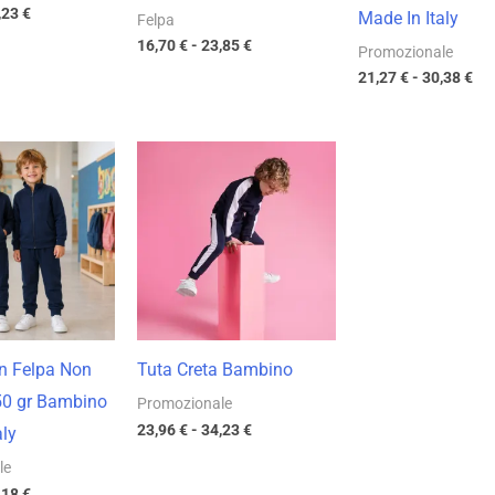
,23
€
Made In Italy
Felpa
16,70
€
-
23,85
€
Promozionale
21,27
€
-
30,38
€
Fascia
Fascia
di
di
prezzo:
prezzo:
da
da
27,43 €
23,96 €
a
a
39,18 €
34,23 €
n Felpa Non
Tuta Creta Bambino
50 gr Bambino
Promozionale
23,96
€
-
34,23
€
aly
le
,18
€