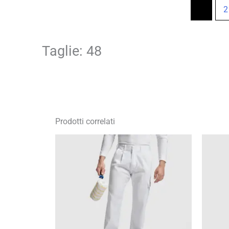
1
2
Taglie: 48
Prodotti correlati
Fascia
di
prezzo:
da
11,75 €
a
16,79 €