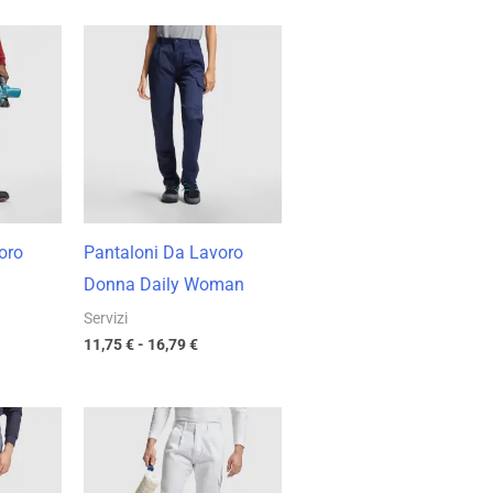
cia
Fascia
di
zzo:
prezzo:
da
99 €
11,75 €
a
27 €
16,79 €
oro
Pantaloni Da Lavoro
Donna Daily Woman
Servizi
11,75
€
-
16,79
€
cia
Fascia
di
zzo:
prezzo:
da