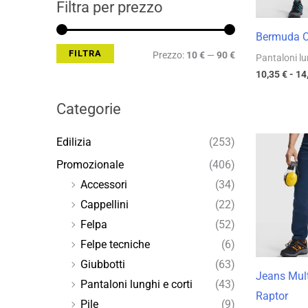
Filtra per prezzo
Bermuda C
FILTRA
Prezzo:
10 €
—
90 €
Pantaloni lu
10,35
€
-
14
Categorie
Edilizia
(253)
Promozionale
(406)
Accessori
(34)
Cappellini
(22)
Felpa
(52)
Felpe tecniche
(6)
Giubbotti
(63)
Jeans Mul
Pantaloni lunghi e corti
(43)
Raptor
Pile
(9)