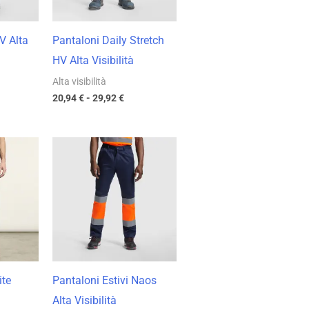
V Alta
Pantaloni Daily Stretch
HV Alta Visibilità
Alta visibilità
20,94
€
-
29,92
€
cia
Fascia
di
zzo:
prezzo:
da
62 €
15,13 €
a
17 €
21,62 €
ite
Pantaloni Estivi Naos
Alta Visibilità