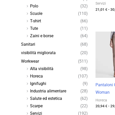
Servizi
Polo
(32)
21,01
€
-
30
Scuole
(110)
T-shirt
(66)
Tute
(11)
Zaini e borse
(64)
Sanitari
(68)
visibilità migliorata
(20)
Workwear
(511)
Alta visibilità
(98)
Horeca
(107)
Ignifughi
(9)
Pantaloni 
Industria alimentare
(28)
Woman
Salute ed estetica
(62)
Horeca
Scarpe
(22)
20,94
€
-
29
Servizi
(192)