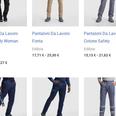
16,99 €
17,71 €
15,
a
a
a
24,27 €
25,30 €
21,
 Da Lavoro
Pantaloni Da Lavoro
Pantaloni Da Lav
ily Woman
Fonta
Cotone Safety
Edilizia
Edilizia
17,71
€
-
25,30
€
15,13
€
-
21,62
€
,27
€
Fascia
Fascia
Fas
di
di
di
prezzo:
prezzo:
pre
da
da
da
14,80 €
17,71 €
14,
a
a
a
21,14 €
25,30 €
20,