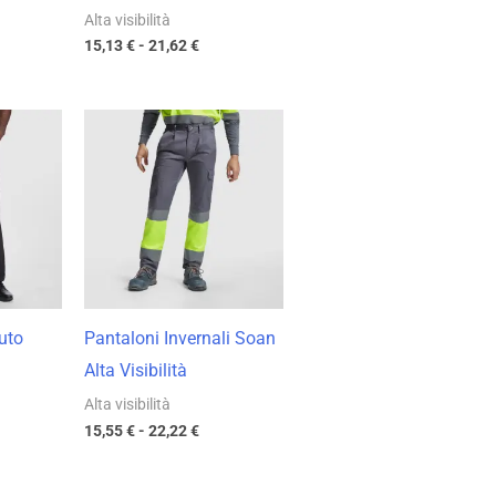
Alta visibilità
15,13
€
-
21,62
€
cia
Fascia
di
zzo:
prezzo:
da
33 €
15,55 €
a
61 €
22,22 €
uto
Pantaloni Invernali Soan
Alta Visibilità
Alta visibilità
15,55
€
-
22,22
€