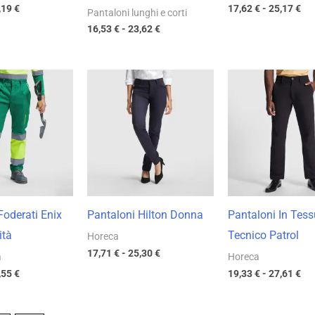
,19
€
17,62
€
-
25,17
€
Pantaloni lunghi e corti
16,53
€
-
23,62
€
Fascia
Fascia
Fas
di
di
di
prezzo:
prezzo:
pre
da
da
da
22,09 €
17,71 €
19,
a
a
a
31,55 €
25,30 €
27,
Foderati Enix
Pantaloni Hilton Donna
Pantaloni In Tess
ità
Tecnico Patrol
Horeca
17,71
€
-
25,30
€
à
Horeca
,55
€
19,33
€
-
27,61
€