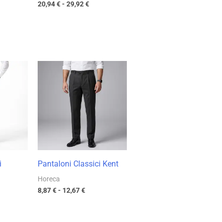
20,94
€
-
29,92
€
cia
Fascia
di
zzo:
prezzo:
da
46 €
8,87 €
a
23 €
12,67 €
i
Pantaloni Classici Kent
Horeca
8,87
€
-
12,67
€