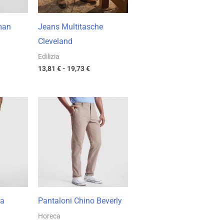
man
Jeans Multitasche
Cleveland
Edilizia
13,81
€
-
19,73
€
cia
Fascia
di
zzo:
prezzo:
da
09 €
20,94 €
a
99 €
29,92 €
ta
Pantaloni Chino Beverly
Horeca