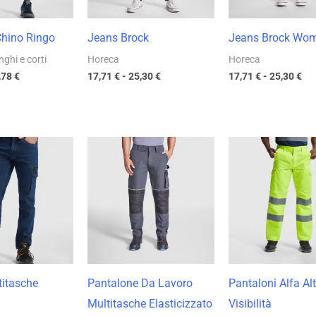
hino Ringo
Jeans Brock
Jeans Brock Wo
nghi e corti
Horeca
Horeca
,78
€
17,71
€
-
25,30
€
17,71
€
-
25,30
€
Fascia
Fascia
Fas
di
di
di
prezzo:
prezzo:
pre
da
da
da
21,01 €
25,80 €
16,
a
a
a
30,01 €
36,85 €
22,
titasche
Pantalone Da Lavoro
Pantaloni Alfa Al
Multitasche Elasticizzato
Visibilità