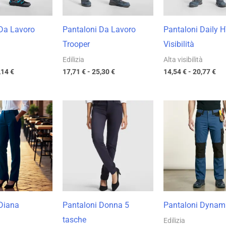
 Da Lavoro
Pantaloni Da Lavoro
Pantaloni Daily H
Trooper
Visibilità
Edilizia
Alta visibilità
,14
€
17,71
€
-
25,30
€
14,54
€
-
20,77
€
Fascia
Fascia
Fas
di
di
di
prezzo:
prezzo:
pre
da
da
da
11,33 €
16,53 €
17,
a
a
a
16,19 €
23,62 €
25,
Diana
Pantaloni Donna 5
Pantaloni Dynam
tasche
Edilizia