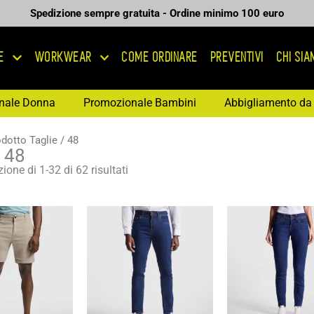
Spedizione sempre gratuita - Ordine minimo 100 euro
E
WORKWEAR
COME ORDINARE
PREVENTIVI
CHI SI
nale Donna
Promozionale Bambini
Abbigliamento da 
dotto Taglie / 48
: 48
ione di 1-32 di 62 risultati
Fascia
Fascia
Fas
di
di
di
prezzo:
prezzo:
pre
da
da
da
10,35 €
17,71 €
17,
a
a
a
14,78 €
25,30 €
25,