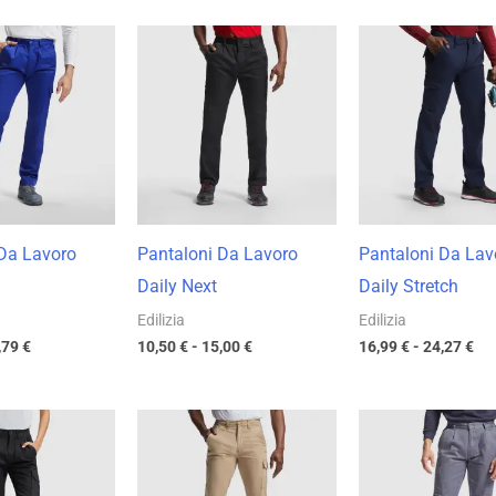
Fascia
Fascia
Fas
di
di
di
prezzo:
prezzo:
pre
da
da
da
11,75 €
10,50 €
16,
a
a
a
16,79 €
15,00 €
24,
 Da Lavoro
Pantaloni Da Lavoro
Pantaloni Da Lav
Daily Next
Daily Stretch
Edilizia
Edilizia
,79
€
10,50
€
-
15,00
€
16,99
€
-
24,27
€
Fascia
Fascia
Fas
di
di
di
prezzo:
prezzo:
pre
da
da
da