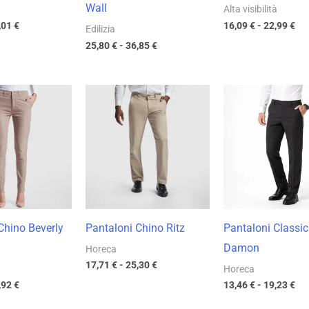
Wall
Alta visibilità
,01
€
16,09
€
-
22,99
€
Edilizia
25,80
€
-
36,85
€
Fascia
Fascia
Fas
di
di
di
prezzo:
prezzo:
pre
da
da
da
20,94 €
17,71 €
13,
a
a
a
29,92 €
25,30 €
19,
Chino Beverly
Pantaloni Chino Ritz
Pantaloni Classic
Damon
Horeca
17,71
€
-
25,30
€
Horeca
,92
€
13,46
€
-
19,23
€