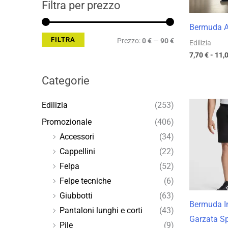
Filtra per prezzo
Bermuda A
FILTRA
Prezzo:
0 €
—
90 €
Edilizia
7,70
€
-
11,
Categorie
Edilizia
(253)
Promozionale
(406)
Accessori
(34)
Cappellini
(22)
Felpa
(52)
Felpe tecniche
(6)
Giubbotti
(63)
Bermuda I
Pantaloni lunghi e corti
(43)
Garzata Sp
Pile
(9)