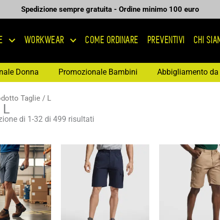
Spedizione sempre gratuita - Ordine minimo 100 euro
E
WORKWEAR
COME ORDINARE
PREVENTIVI
CHI SI
nale Donna
Promozionale Bambini
Abbigliamento da 
dotto Taglie / L
 L
ione di 1-32 di 499 risultati
Fascia
Fascia
Fas
di
di
di
prezzo:
prezzo:
pre
da
da
da
7,70 €
12,68 €
11,
a
a
a
11,00 €
18,12 €
16,