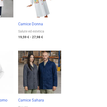
23 €
27,98 €
Camice Donna
Salute ed estetica
19,59
€
-
27,98
€
cia
Fascia
di
zzo:
prezzo:
da
19 €
11,38 €
a
98 €
16,26 €
Uomo
Camice Sahara