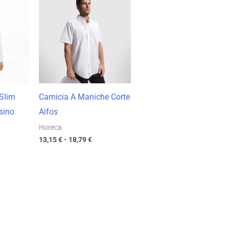
di
zzo:
prezzo:
da
89 €
13,15 €
a
98 €
18,79 €
Slim
Camicia A Maniche Corte
sino
Aifos
Horeca
13,15
€
-
18,79
€