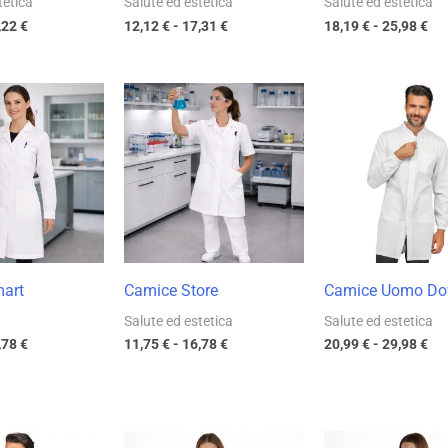
tetica
Salute ed estetica
Salute ed estetica
,22
€
12,12
€
-
17,31
€
18,19
€
-
25,98
€
Fascia
Fascia
Fas
di
di
di
prezzo:
prezzo:
pre
da
da
da
11,75 €
11,75 €
20,
a
a
a
16,78 €
16,78 €
29,
art
Camice Store
Camice Uomo Do
Salute ed estetica
Salute ed estetica
,78
€
11,75
€
-
16,78
€
20,99
€
-
29,98
€
Fascia
Fascia
Fas