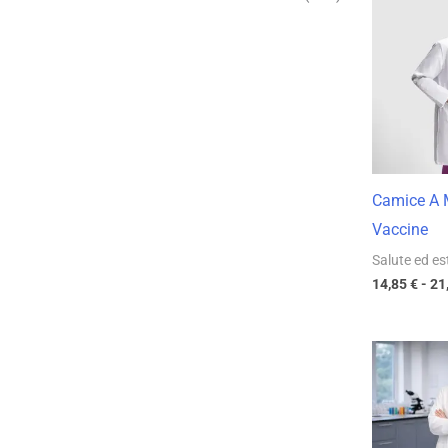
Camice A 
Vaccine
Salute ed es
14,85
€
-
21