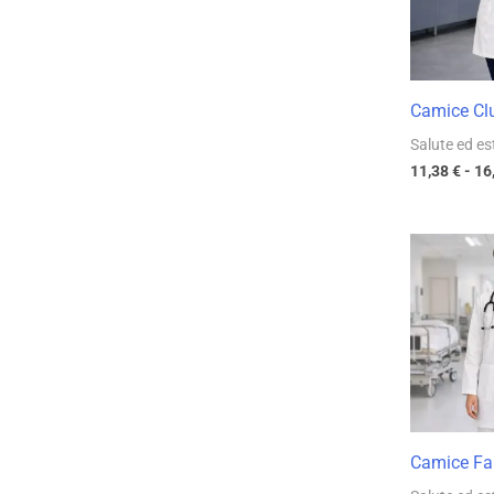
Camice Clu
Salute ed es
11,38
€
-
16
Camice Fa