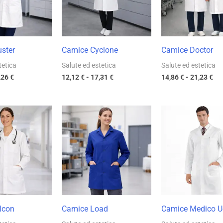
16,26 €
17,31 €
21,
ster
Camice Cyclone
Camice Doctor
tetica
Salute ed estetica
Salute ed estetica
,26
€
12,12
€
-
17,31
€
14,86
€
-
21,23
€
Fascia
Fascia
Fas
di
di
di
prezzo:
prezzo:
pre
da
da
da
14,15 €
12,12 €
18,
a
a
a
20,22 €
17,31 €
25,
lcon
Camice Load
Camice Medico 