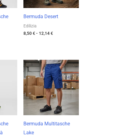
sche
Bermuda Desert
Edilizia
8,50
€
-
12,14
€
cia
Fascia
di
zzo:
prezzo:
da
38 €
17,62 €
a
54 €
25,17 €
sche
Bermuda Multitasche
tà
Lake