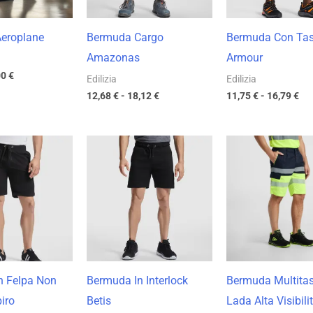
eroplane
Bermuda Cargo
Bermuda Con Ta
Amazonas
Armour
00
€
Edilizia
Edilizia
12,68
€
-
18,12
€
11,75
€
-
16,79
€
Fascia
Fascia
Fas
di
di
di
prezzo:
prezzo:
pre
da
da
da
10,15 €
12,17 €
14,
a
a
a
14,50 €
17,39 €
20,
n Felpa Non
Bermuda In Interlock
Bermuda Multita
iro
Betis
Lada Alta Visibili