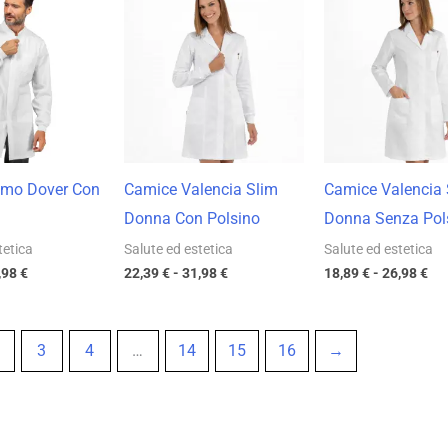
di
di
di
prezzo:
prezzo:
pre
da
da
da
23,79 €
22,39 €
18,
a
a
a
33,98 €
31,98 €
26,
mo Dover Con
Camice Valencia Slim
Camice Valencia 
Donna Con Polsino
Donna Senza Pol
tetica
Salute ed estetica
Salute ed estetica
,98
€
22,39
€
-
31,98
€
18,89
€
-
26,98
€
3
4
…
14
15
16
→