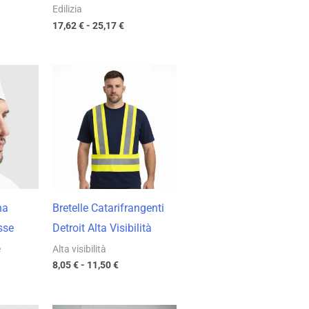
Edilizia
17,62
€
-
25,17
€
a
Fascia
di
o:
prezzo:
da
€
8,05 €
a
€
11,50 €
na
Bretelle Catarifrangenti
sse
Detroit Alta Visibilità
e
Alta visibilità
8,05
€
-
11,50
€