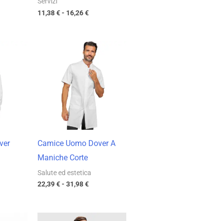
Servizi
11,38
€
-
16,26
€
cia
Fascia
di
zzo:
prezzo:
da
99 €
22,39 €
a
98 €
31,98 €
ver
Camice Uomo Dover A
Maniche Corte
Salute ed estetica
22,39
€
-
31,98
€
cia
Fascia