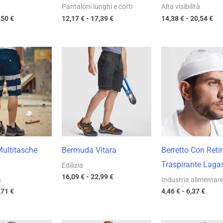
Pantaloni lunghi e corti
Alta visibilità
,50
€
12,17
€
-
17,39
€
14,38
€
-
20,54
€
Fascia
Fascia
Fasci
di
di
di
prezzo:
prezzo:
prezz
da
da
da
12,40 €
16,09 €
4,46 
a
a
a
17,71 €
22,99 €
6,37 
ultitasche
Bermuda Vitara
Berretto Con Reti
Traspirante Laga
Edilizia
16,09
€
-
22,99
€
à
Industria alimentar
,71
€
4,46
€
-
6,37
€