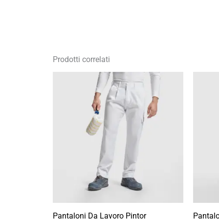
Prodotti correlati
Fascia
di
prezzo:
da
11,75 €
a
16,79 €
Pantaloni Da Lavoro Pintor
Pantal