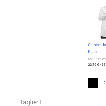
Camice Uo
Polsino
Salute ed es
23,79
€
-
33
1
2
Taglie: L