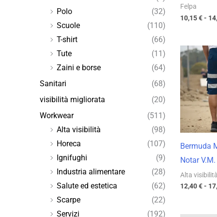
Felpa
Polo
(32)
10,15
€
-
14
Scuole
(110)
T-shirt
(66)
Tute
(11)
Zaini e borse
(64)
Sanitari
(68)
visibilità migliorata
(20)
Workwear
(511)
Alta visibilità
(98)
Horeca
(107)
Bermuda M
Ignifughi
(9)
Notar V.M.
Industria alimentare
(28)
Alta visibilit
Salute ed estetica
(62)
12,40
€
-
17
Scarpe
(22)
Servizi
(192)