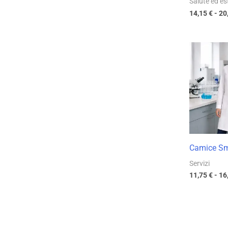
Salute ed es
14,15
€
-
20
Camice Sm
Servizi
11,75
€
-
16