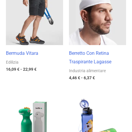
prezzo:
prezzo:
da
da
16,09 €
4,46 €
a
a
22,99 €
6,37 €
Bermuda Vitara
Berretto Con Retina
Traspirante Lagasse
Edilizia
16,09
€
-
22,99
€
Industria alimentare
4,46
€
-
6,37
€
Fascia
Fascia
di
di
prezzo:
prezzo:
da
da
8,88 €
5,99 €
a
a
12,68 €
8,56 €