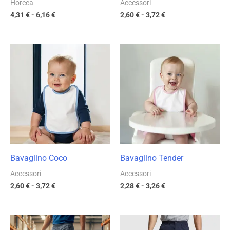
Horeca
Accessori
4,31
€
-
6,16
€
2,60
€
-
3,72
€
Fascia
Fascia
di
di
prezzo:
prezzo:
da
da
2,60 €
2,28 €
a
a
3,72 €
3,26 €
Bavaglino Coco
Bavaglino Tender
Accessori
Accessori
2,60
€
-
3,72
€
2,28
€
-
3,26
€
Fascia
Fascia
di
di