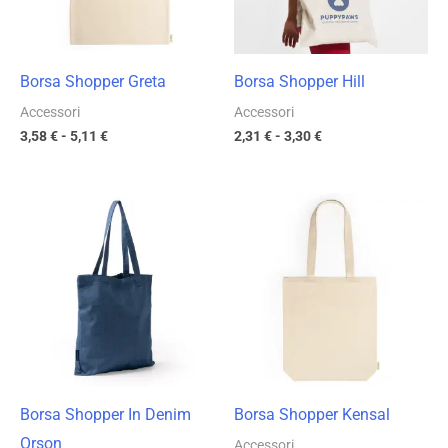
Borsa Shopper Greta
Borsa Shopper Hill
Accessori
Accessori
3,58
€
-
5,11
€
2,31
€
-
3,30
€
Fascia
Fascia
di
di
prezzo:
prezzo:
da
da
4,16 €
3,75 €
a
a
5,94 €
5,35 €
Borsa Shopper In Denim
Borsa Shopper Kensal
Orson
Accessori