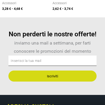
Accessori
Accessori
3,28
€
-
4,68
€
2,62
€
-
3,74
€
Non perderti le nostre offerte!
inviamo una mail a settimana, per farti
conoscere le promozioni del momento
Inserisci
la
tua
Iscriviti
mail