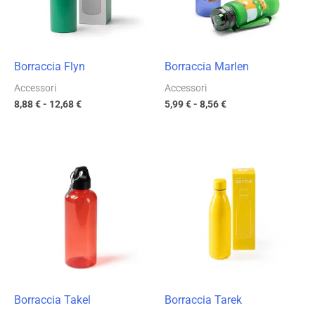
Borraccia Flyn
Borraccia Marlen
Accessori
Accessori
8,88
€
-
12,68
€
5,99
€
-
8,56
€
Fascia
Fascia
di
di
prezzo:
prezzo:
da
da
2,38 €
4,67 €
a
a
3,40 €
6,67 €
Borraccia Takel
Borraccia Tarek