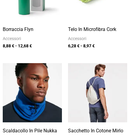
Borraccia Flyn
Telo In Microfibra Cork
Accessori
Accessori
8,88
€
-
12,68
€
6,28
€
-
8,97
€
Fascia
Fascia
di
di
prezzo:
prezzo:
da
da
3,28 €
2,62 €
a
a
4,68 €
3,74 €
Scaldacollo In Pile Nukka
Sacchetto In Cotone Mirlo