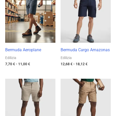
prezzo:
prezzo:
da
da
7,70 €
12,68 €
a
a
11,00 €
18,12 €
Bermuda Aeroplane
Bermuda Cargo Amazonas
Edilizia
Edilizia
7,70
€
-
11,00
€
12,68
€
-
18,12
€
Fascia
Fascia
di
di
prezzo:
prezzo:
da
da
10,35 €
11,75 €
a
a
14,78 €
16,79 €