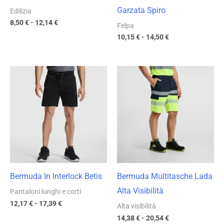
Garzata Spiro
Edilizia
8,50
€
-
12,14
€
Felpa
10,15
€
-
14,50
€
Fascia
Fascia
di
di
prezzo:
prezzo:
da
da
12,17 €
14,38 €
a
a
17,39 €
20,54 €
Bermuda In Interlock Betis
Bermuda Multitasche Lada
Alta Visibilità
Pantaloni lunghi e corti
12,17
€
-
17,39
€
Alta visibilità
14,38
€
-
20,54
€