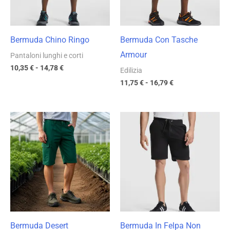
Bermuda Chino Ringo
Bermuda Con Tasche
Armour
Pantaloni lunghi e corti
10,35
€
-
14,78
€
Edilizia
11,75
€
-
16,79
€
Fascia
Fascia
di
di
prezzo:
prezzo:
da
da
8,50 €
10,15 €
a
a
12,14 €
14,50 €
Bermuda Desert
Bermuda In Felpa Non