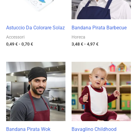
Astuccio Da Colorare Solaz
Bandana Pirata Barbecue
Accessori
Horeca
0,49
€
-
0,70
€
3,48
€
-
4,97
€
Fascia
Fascia
di
di
prezzo:
prezzo:
da
da
4,31 €
2,60 €
a
a
6,16 €
3,72 €
Bandana Pirata Wok
Bavaglino Childhood