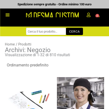
Vai
Spedizione sempre gratuita - Ordine minimo 100 euro
al
0
Carrell
contenuto
PROMOZIONALE
CERCA
WORKWEAR
COME ORDINARE
Home
/ Prodotti
Archivi: Negozio
PREVENTIVI
Visualizzazione di 1-32 di 810 risultati
CHI SIAMO
BLOG
Fascia
Fascia
CONTATTI
di
di
prezzo:
prezzo:
da
da
0,49 €
3,48 €
a
a
0,70 €
4,97 €