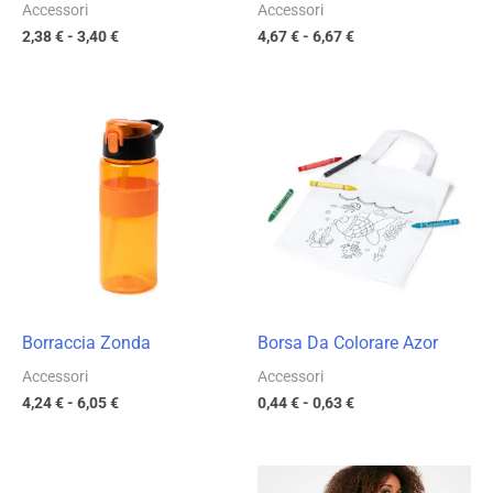
Accessori
Accessori
2,38
€
-
3,40
€
4,67
€
-
6,67
€
Fascia
Fascia
di
di
prezzo:
prezzo:
da
da
4,24 €
0,44 €
a
a
6,05 €
0,63 €
Borraccia Zonda
Borsa Da Colorare Azor
Accessori
Accessori
4,24
€
-
6,05
€
0,44
€
-
0,63
€
Fascia
Fascia